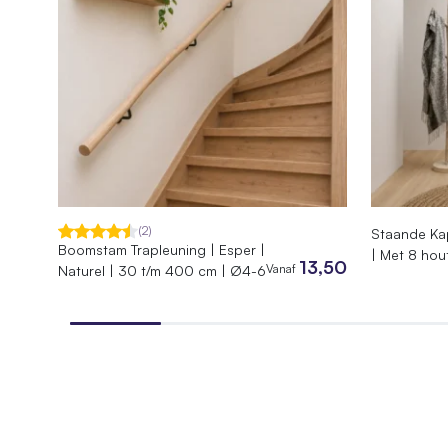
Lengte
150 cm
Diepte
40 cm
Hoogte
65 cm
SKU
010.GG
EAN
744295
Gewicht
25 kg
(2)
Staande Kap
Afmetingen
150 × 4
Boomstam Trapleuning | Esper |
| Met 8 hou
13,50
Vanaf
Naturel | 30 t/m 400 cm | Ø4-6