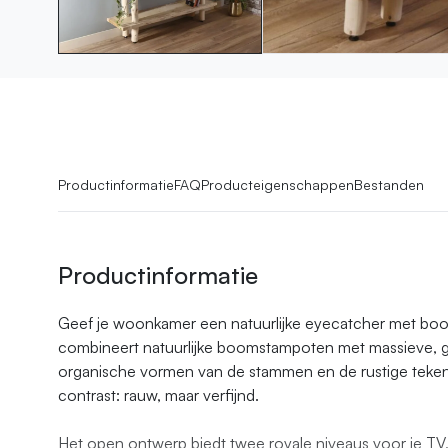
Productinformatie
FAQ
Producteigenschappen
Bestanden
Productinformatie
Geef je woonkamer een natuurlijke eyecatcher met bo
combineert natuurlijke boomstam­poten met massieve, 
organische vormen van de stammen en de rustige teken
contrast: rauw, maar verfijnd.
Het open ontwerp biedt twee royale niveaus voor je TV