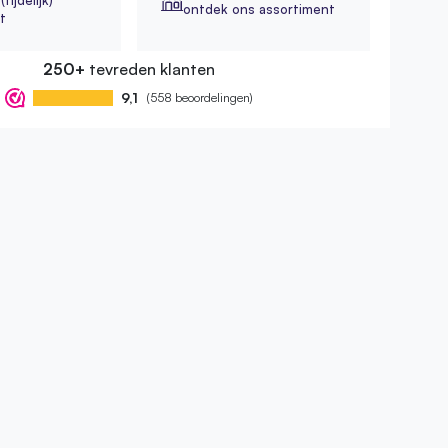
tijdelijk)
ontdek ons assortiment
t
250+
tevreden klanten
9,1
(558 beoordelingen)