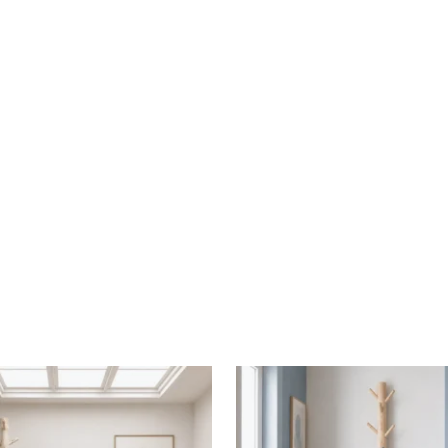
nd
urd, Onbehandeld
roren