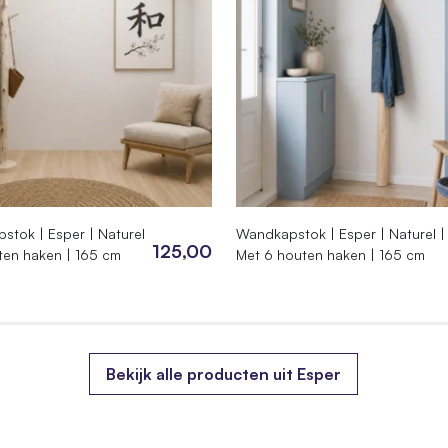
.02.065
4976902
stok | Esper | Naturel
Wandkapstok | Esper | Naturel |
0 × 65 cm
125,00
ten haken | 165 cm
Met 6 houten haken | 165 cm
Bekijk alle producten uit Esper