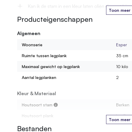
Kan ik de stam in een kleur laten oliën die past bij m
Toon meer
Producteigenschappen
Wordt de kast gemonteerd geleverd?
Algemeen
Hoeveel gewicht kan ik op één legplank zetten?
Woonserie
Esper
Uit wat voor materiaal bestaan de legplanken?
Ruimte tussen legplank
35 cm
Maximaal gewicht op legplank
10 kilo
Aantal legplanken
2
Kleur & Materiaal
Houtsoort stam
Berken
Houtsoort plank
Loofhou
Toon meer
Bestanden
Soort legplank
Loofhou