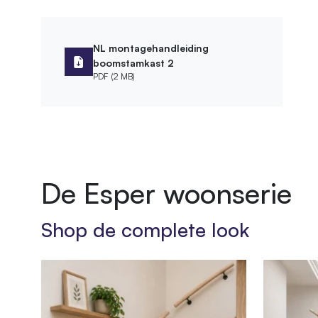
Materiaal
Hout
NL montagehandleiding
Afmetingen
boomstamkast 2
PDF (2 MB)
Hoogte kast
65 cm
Montage
Montagewijze
Vrijstaa
Bevestigingsmateriaal meegeleverd
De Esper woonserie
Afwerking
Shop de complete look
Bewerking
Geschu
Behandeling
Diepgev
Product