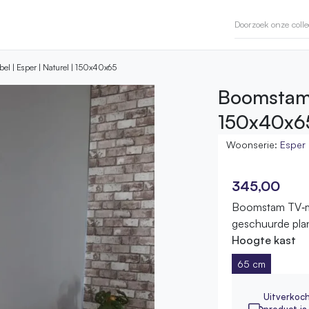
l | Esper | Naturel | 150x40x65
Boomstam 
150x40x6
Woonserie:
Esper
345,00
Boomstam TV‑m
geschuurde pla
Hoogte kast
65 cm
Uitverkoc