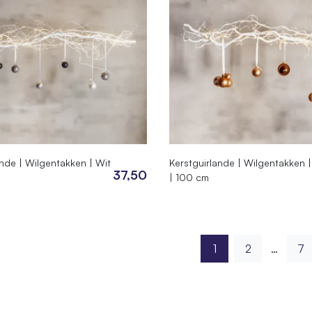
ande | Wilgentakken | Wit
Kerstguirlande | Wilgentakken |
37,50
| 100 cm
1
2
…
7