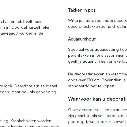
Takken in pot
Wil je je huis direct mooi deco
 stam en tak heeft haar
decoratiestukken zet je direct i
zijn! Doordat wij zelf telen,
al gevraagd worden in de
Aquariumhout
Speciaal voor aquascaping heb
perentakken in ons assortimen
geeft je aquarium een unieke lo
De decoratietakken en -stammen 
ongeveer 170 cm. Bovendien is 
e look. Daardoor zijn ze ideaal
standaard/voet te kopen.
heden, maar ook als aankleding
Waarvoor kan u decorati
Onze decoratietakken en stamme
zijn geschikt als vensterbankdec
raling. Kronkeltakken worden
gedroogd, waardoor ze zowel bi
 mooie kerststukken en decoratie