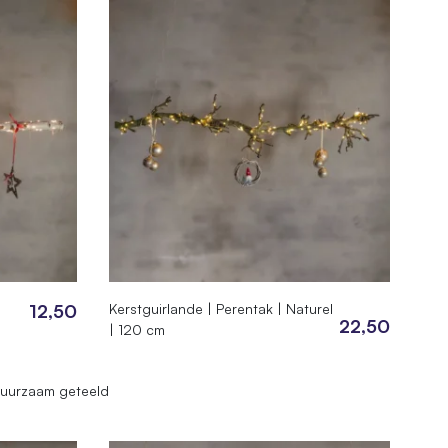
12,50
Kerstguirlande | Perentak | Naturel
22,50
| 120 cm
uurzaam geteeld