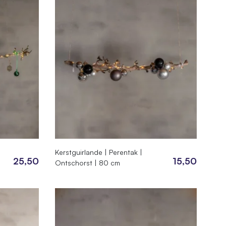
Kerstguirlande | Perentak |
25,50
15,50
Ontschorst | 80 cm