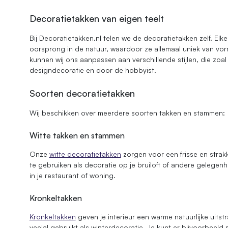
Decoratietakken van eigen teelt
Bij Decoratietakken.nl telen we de decoratietakken zelf. Elke
oorsprong in de natuur, waardoor ze allemaal uniek van vorm 
kunnen wij ons aanpassen aan verschillende stijlen, die zo
designdecoratie en door de hobbyist.
Soorten decoratietakken
Wij beschikken over meerdere soorten takken en stammen:
Witte takken en stammen
Onze
witte decoratietakken
zorgen voor een frisse en strakk
te gebruiken als decoratie op je bruiloft of andere gelegen
in je restaurant of woning.
Kronkeltakken
Kronkeltakken
geven je interieur een warme natuurlijke uitst
veelal gebruikt als winterdecoratie. Je kunt er bijvoorbeeld