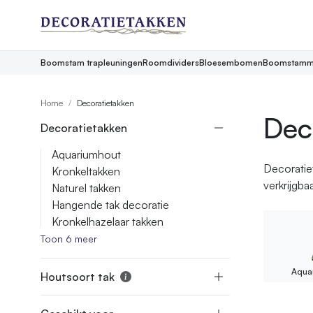
Boomstam trapleuningen
Roomdividers
Bloesembomen
Boomstamm
Home
Decoratietakken
Dec
Decoratietakken
Aquariumhout
Decoratie
Kronkeltakken
verkrijgba
Naturel takken
Hangende tak decoratie
Kronkelhazelaar takken
Toon 6 meer
Aqua
Houtsoort tak