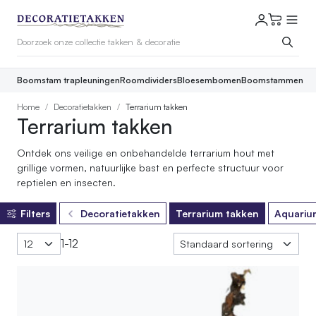
Boomstam trapleuningen
Roomdividers
Bloesembomen
Boomstammen
Home
Decoratietakken
Terrarium takken
Terrarium takken
Ontdek ons veilige en onbehandelde terrarium hout met
grillige vormen, natuurlijke bast en perfecte structuur voor
reptielen en insecten.
Filters
Decoratietakken
Terrarium takken
Aquariu
1-12