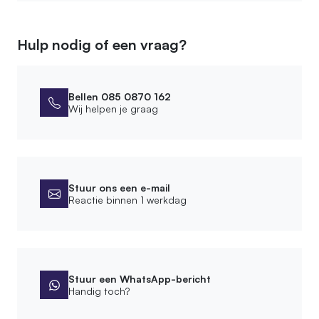
Materiaal
Hout
Hulp nodig of een vraag?
Soort legplank
Loofhout
Bellen 085 0870 162
Afmetingen
Wij helpen je graag
Hoogte kast
65 cm
Montage
Stuur ons een e-mail
Reactie binnen 1 werkdag
Leveringsvorm
Zelfbouwpakket
Montagewijze
Vrijstaand
Stuur een WhatsApp-bericht
Handig toch?
Bevestigingsmateriaal meegeleverd