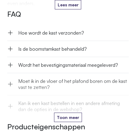
even anders.
Lees meer
FAQ
Hoe wordt de kast verzonden?
Is de boomstamkast behandeld?
Wordt het bevestigingsmateriaal meegeleverd?
Moet ik in de vloer of het plafond boren om de kast
vast te zetten?
Kan ik een kast bestellen in een andere afmeting
dan de opties in de webshop?
Toon meer
Producteigenschappen
Kan ik de stam in een kleur laten oliën die past bij
mijn interieur?