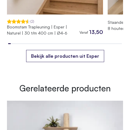
EAN
7442954976957
(2)
Staande Kap
Boomstam Trapleuning | Esper |
Gewicht
8 houten ha
13,50
Vanaf
Naturel | 30 t/m 400 cm | Ø4-6
25 kg
Afmetingen
115 × 40 × 65 cm
Bekijk alle producten uit Esper
Gerelateerde producten