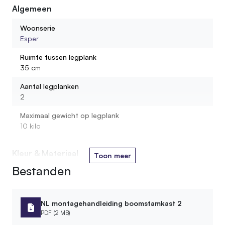
Algemeen
Wordt de kast gemonteerd geleverd?
Woonserie
Esper
Hoeveel gewicht kan ik op één legplank zetten?
Ruimte tussen legplank
35 cm
Uit wat voor materiaal bestaan de legplanken?
Aantal legplanken
2
Maximaal gewicht op legplank
10 kilo
Kleur & Materiaal
Toon meer
Bestanden
Houtsoort stam
Berken
Houtsoort plank
NL montagehandleiding boomstamkast 2
Loofhout
PDF (2 MB)