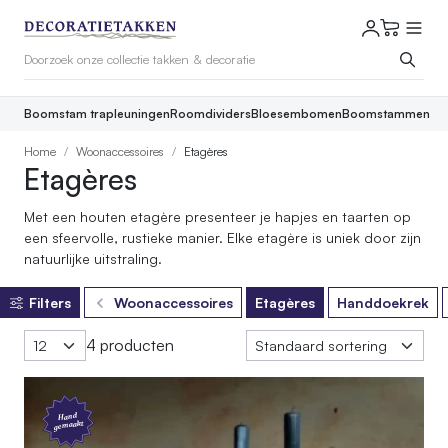
Boomstam trapleuningen
Roomdividers
Bloesembomen
Boomstammen
Home
Woonaccessoires
Etagères
Etagères
Met een houten etagère presenteer je hapjes en taarten op
een sfeervolle, rustieke manier. Elke etagère is uniek door zijn
natuurlijke uitstraling.
Filters
Woonaccessoires
Etagères
Handdoekrek
4 producten
Hand
gemaakt