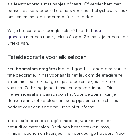
als feestdecoratie met hapjes of taart. Of versier hem met
paaseitjes, kerstdecoratie of iets voor een babyshower. Leuk
om samen met de kinderen of familie te doen.
Wil je het extra persoonlijk maken? Laat het
hout
graveren
met een naam, tekst of logo. Zo maak je er echt iets
unieks van.
Tafeldecoratie voor elk seizoen
Een
boomstam etagère
doet het goed als onderdeel van je
tafeldecoratie. In het voorjaar is het leuk om de etagère te
vullen met pastelkleurige eitjes, bloesemtakjes en kleine
vaasjes. Zo breng je het frisse lentegevoel in huis. Dit is
meteen ideaal als paasdecoratie. Voor de zomer kun je
denken aan vrolijke bloemen, schelpjes en citrusschijfjes –
perfect voor een zomerse lunch of tuinfeest.
In de herfst past de etagère mooi bij warme tinten en
natuurlijke materialen. Denk aan bessentakken, mos,
minipompoenen en kaarsjes in amberkleurige houders. Voor