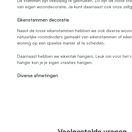
De stammen zijn veelzijdig te gebruiken. Zo zijn de losse s
van eigen woondecoratie. Je kunt daarnaast ook onze zelf
Eikenstammen decoratie
Naast de losse eikenstammen hebben we ook diverse woon
natuurlijke roomdividers gemaakt van eikenstammen of eikent
woning op een speelse manier af te scheiden.
Daarnaast hebben we eikentak hangers. Leuk om voor het r
hanger kun je je eigen creaties hangen.
Diverse afmetingen
Veelgestelde vragen