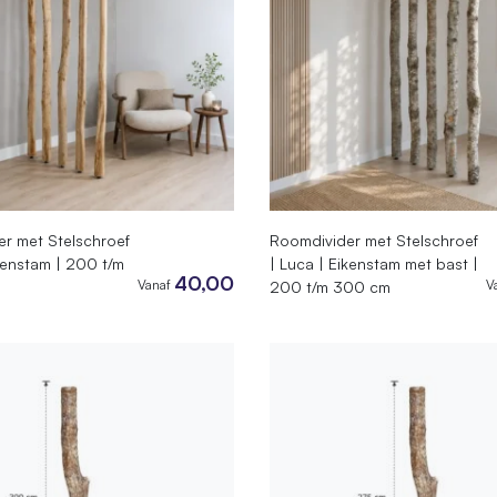
r met Stelschroef
Roomdivider met Stelschroef
ikenstam | 200 t/m
| Luca | Eikenstam met bast |
40,00
Vanaf
V
200 t/m 300 cm