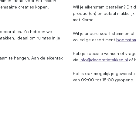
tammen ideaal voor het maken
gemaakte creaties kopen.
Wil je eikenstam bestellen? Dit
product(en) en betaal makkelijk 
met Klarna.
decoraties. Zo hebben we
Wil je andere soort stammen of
akken. Ideaal om ruimtes in je
volledige assortiment
boomsta
Heb je speciale wensen of vra
aam te hangen. Aan de eikentak
via
info@decoratietakken.nl
of 
Het is ook mogelijk je gewenst
van 09:00 tot 15:00 geopend.