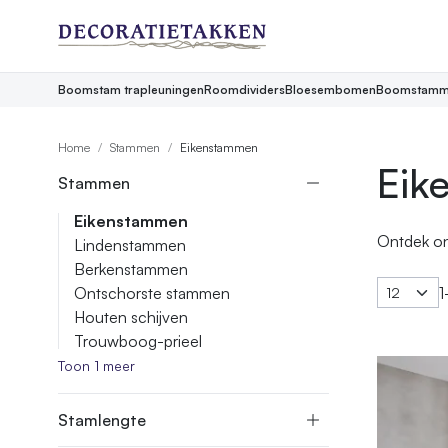
Boomstam trapleuningen
Roomdividers
Bloesembomen
Boomstamm
Home
Stammen
Eikenstammen
Eik
Stammen
Eikenstammen
Ontdek onz
Lindenstammen
Berkenstammen
1
Ontschorste stammen
Houten schijven
Trouwboog-prieel
Toon 1 meer
Stamlengte