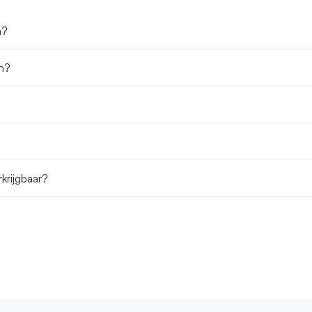
n?
n?
krijgbaar?