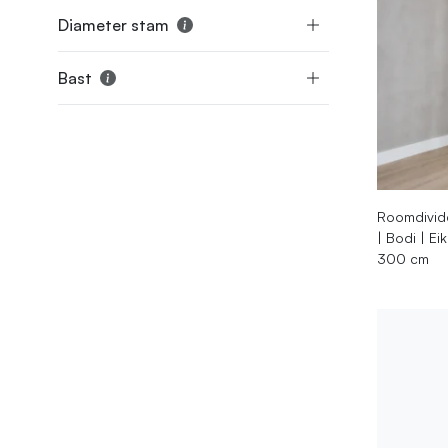
Diameter stam
Bast
Roomdivide
| Bodi | E
300 cm