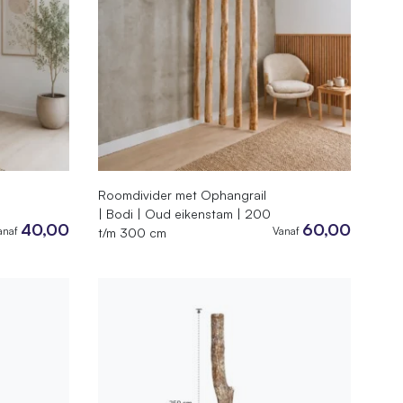
Roomdivider met Ophangrail
| Bodi | Oud eikenstam | 200
40,00
60,00
anaf
Vanaf
t/m 300 cm