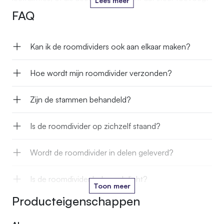
Lees meer
aan kantoor, horeca of showroom.
FAQ
Kan ik de roomdividers ook aan elkaar maken?
Hoe wordt mijn roomdivider verzonden?
Zijn de stammen behandeld?
Is de roomdivider op zichzelf staand?
Wordt de roomdivider in delen geleverd?
Is de roomdivider helemaal dicht?
Toon meer
Producteigenschappen
Wat is de ruimte tussen twee stammen?