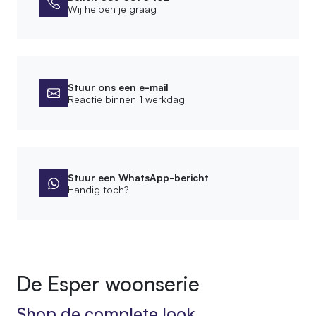
Afmetingen
Wij helpen je graag
Tussenruimte stammen
3-5 cm
Breedte voet
Stuur ons een e-mail
24 cm
Reactie binnen 1 werkdag
Lengte voet
60 cm
Montage
Stuur een WhatsApp-bericht
Handig toch?
Leveringsvorm
Compleet gemonteerd
Montagewijze
Vrijstaand
De Esper woonserie
Afwerking
Shop de complete look