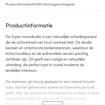
Productinformatie
FAQ
Producteigenschappen
Productinformatie
De Esper roomdivider is een natuurlijke scheidingswand
die de schoonheid van hout centraal stelt. De divider
bestaat uit ontschorste berkenstammen, waardoor de
lichte houtkleur en de authentieke nerven prachtig
zichtbaar zijn. Dit geeft een rustige en natuurlijke
uitstraling, die perfect past in zowel moderne als
landelijke interieurs.
De stammen zijn stevig geplaatst in een naturel houten
voet, wat het geheel een warme en harmonieuze look
geeft. Met zijn tijdloze en minimalistische ontwerp is deze
roomdivider ideaal als stijlvolle afscheiding tussen
leefruimtes, of als decoratief element dat sfeer toevoegt