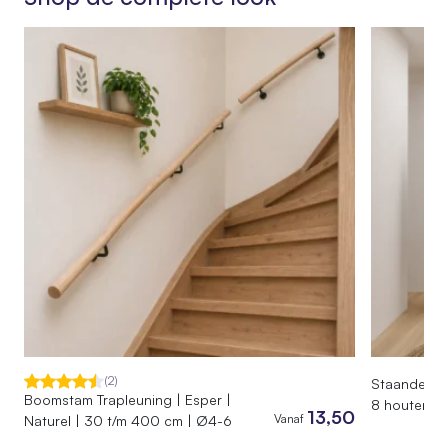
Bewerking
Geschuurd, Ontschorst, Onbehandeld
Product
Hoogte roomdivider
140 cm
SKU
020.GG.01.140
EAN
7442954986994
Afmetingen
60 × 24 × 140 cm
(2)
Staande Kap
Boomstam Trapleuning | Esper |
8 houten ha
13,50
Vanaf
Naturel | 30 t/m 400 cm | Ø4-6