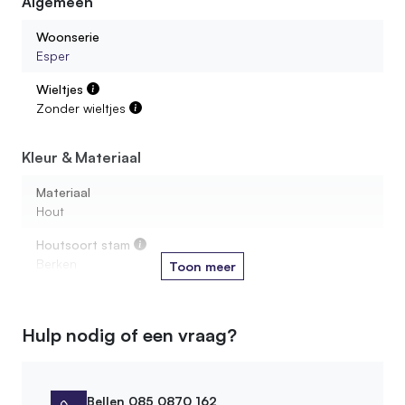
Algemeen
Is de voet waterbestendig?
Woonserie
Esper
Kan ik een roomdivider bestellen op maat gemaakt?
Wieltjes
Zonder wieltjes
In welke houtsoorten zijn de dividers beschikbaar?
Kleur & Materiaal
Hoe hoog moet een roomdivider zijn?
Materiaal
Hout
Houtsoort stam
Berken
Toon meer
Materiaal voet
Hout
Hulp nodig of een vraag?
Kleur voet
Naturel
Bellen 085 0870 162