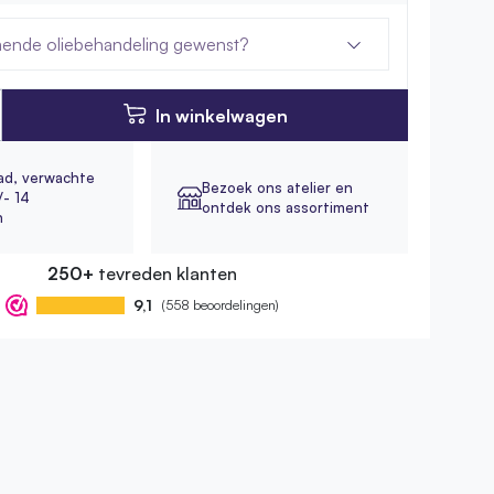
ende oliebehandeling gewenst?
In winkelwagen
ad,
verwachte
Bezoek ons atelier en
/- 14
ontdek ons assortiment
n
250+
tevreden klanten
9,1
(558 beoordelingen)