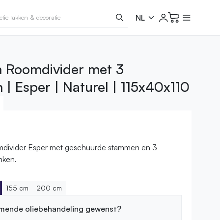
 Roomdivider met 3
 | Esper | Naturel | 115x40x110
divider Esper met geschuurde stammen en 3
nken.
155 cm
200 cm
mende oliebehandeling gewenst?