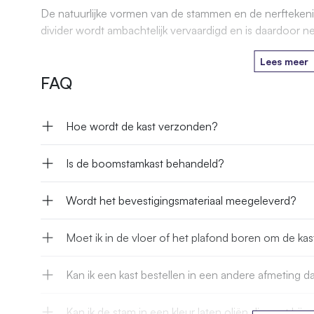
De natuurlijke vormen van de stammen en de nerftekenin
divider wordt ambachtelijk vervaardigd en is daardoor n
Lees meer
FAQ
Hoe wordt de kast verzonden?
Is de boomstamkast behandeld?
Wordt het bevestigingsmateriaal meegeleverd?
Moet ik in de vloer of het plafond boren om de kas
Kan ik een kast bestellen in een andere afmeting 
Kan ik de stam in een kleur laten oliën die past bij m