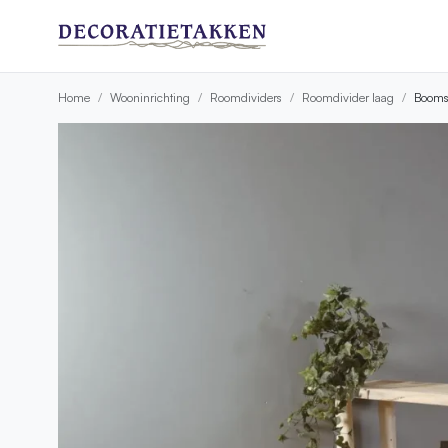
Home
Wooninrichting
Roomdividers
Roomdivider laag
Boomst