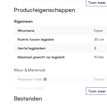
Toon meer
Producteigenschappen
Wordt de kast gemonteerd geleverd?
Algemeen
Hoeveel gewicht kan ik op één legplank zetten?
Woonserie
Esper
Uit wat voor materiaal bestaan de legplanken?
Ruimte tussen legplank
35 cm
Aantal legplanken
3
Maximaal gewicht op legplank
10 kilo
Kleur & Materiaal
Houtsoort stam
Berken
Houtsoort plank
Loofhou
Toon meer
Bestanden
Materiaal
Hout
Soort legplank
Loofhou