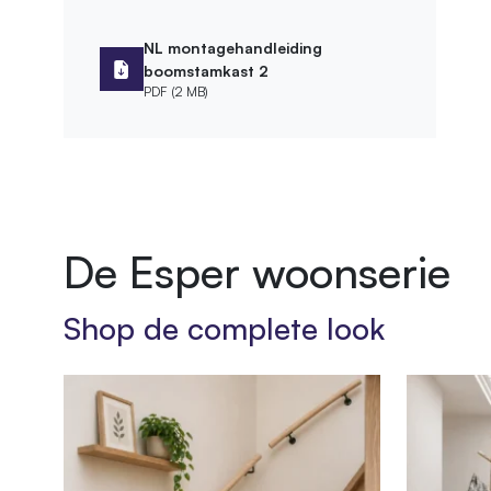
NL montagehandleiding
Afmetingen
boomstamkast 2
PDF (2 MB)
Hoogte kast
110 cm
Montage
Leveringsvorm
Zelfbou
Montagewijze
Vrijstaa
De Esper woonserie
Bevestigingsmateriaal meegeleverd
Shop de complete look
Afwerking
Bewerking
Geschu
Behandeling
Diepgev
Product