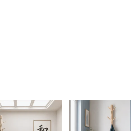
wpakket
nd
urd, Onbehandeld
roren