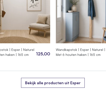
08.110
4976964
stok | Esper | Naturel
Wandkapstok | Esper | Naturel |
125,00
ten haken | 165 cm
Met 6 houten haken | 165 cm
 × 110 cm
Bekijk alle producten uit Esper