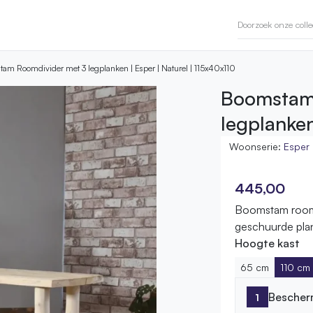
am Roomdivider met 3 legplanken | Esper | Naturel | 115x40x110
Boomstam
legplanken
Woonserie:
Esper
445,00
Boomstam room
geschuurde pla
Hoogte kast
65 cm
110 cm
Bescher