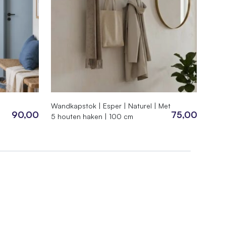
Wandkapstok | Esper | Naturel | Met
Room
90,00
75,00
5 houten haken | 100 cm
Espe
cm