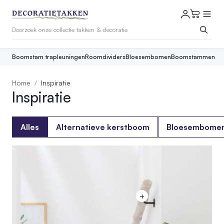
Boomstam trapleuningen
Roomdividers
Bloesembomen
Boomstammen
Home
Inspiratie
Inspiratie
Alles
Alternatieve kerstboom
Bloesembome
+