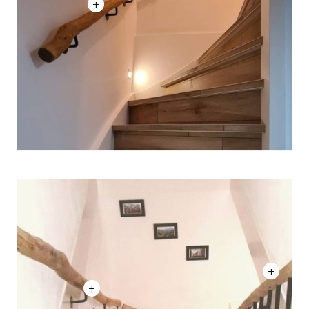
+
+
+