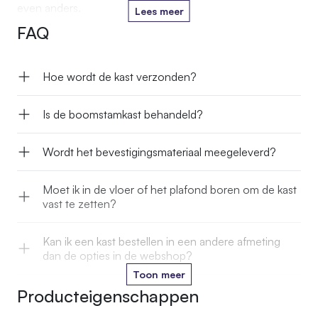
even anders.
Lees meer
FAQ
Hoe wordt de kast verzonden?
Is de boomstamkast behandeld?
Wordt het bevestigingsmateriaal meegeleverd?
Moet ik in de vloer of het plafond boren om de kast
vast te zetten?
Kan ik een kast bestellen in een andere afmeting
dan de opties in de webshop?
Toon meer
Producteigenschappen
Kan ik de stam in een kleur laten oliën die past bij
mijn interieur?