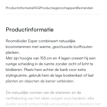
Productinformatie
FAQ
Producteigenschappen
Bestanden
Productinformatie
Roomdivider Esper combineert natuurlijke
boomstammen met warme, geschuurde loofhouten
planken.
Met zijn hoogte van 155 cm en 4 lagen creëert hij een
rustige scheiding in de ruimte zonder zicht of licht te
blokkeren. Plaats hem achter de bank voor extra
stylingruimte, gebruik hem als lage boekenkast of laat
planten en objecten de kamer verbinden.
De natuurlijke vormen van de stammen en de
nerftekening van het eiken zorgen voor karakter; elke
divider wordt ambachtelijk vervaardigd en is daardoor net