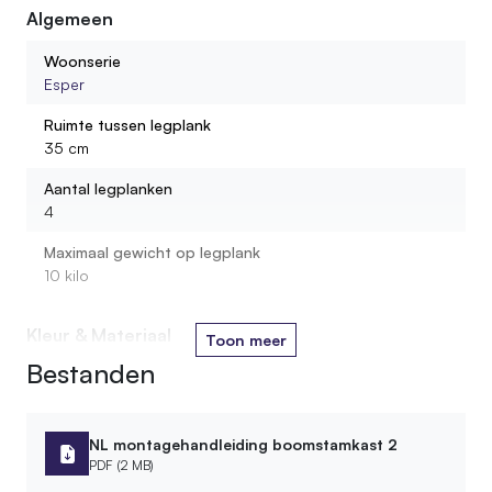
Algemeen
Wordt de kast gemonteerd geleverd?
Woonserie
Esper
Hoeveel gewicht kan ik op één legplank zetten?
Ruimte tussen legplank
35 cm
Uit wat voor materiaal bestaan de legplanken?
Aantal legplanken
4
Maximaal gewicht op legplank
10 kilo
Kleur & Materiaal
Toon meer
Bestanden
Houtsoort stam
Berken
Houtsoort plank
NL montagehandleiding boomstamkast 2
Loofhout
PDF (2 MB)