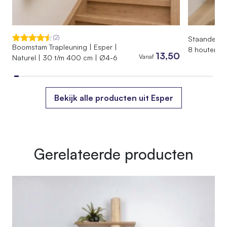
EAN
7442954976971
(2)
Staande Kap
Boomstam Trapleuning | Esper |
Gewicht
8 houten ha
13,50
Vanaf
Naturel | 30 t/m 400 cm | Ø4-6
45 kg
Afmetingen
115 × 40 × 155 cm
Bekijk alle producten uit Esper
Gerelateerde producten