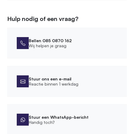
Materiaal
Hout
Hulp nodig of een vraag?
Soort legplank
Loofhout
Bellen 085 0870 162
Afmetingen
Wij helpen je graag
Hoogte kast
155 cm
Montage
Stuur ons een e-mail
Reactie binnen 1 werkdag
Leveringsvorm
Zelfbouwpakket
Montagewijze
Vrijstaand
Stuur een WhatsApp-bericht
Handig toch?
Bevestigingsmateriaal meegeleverd