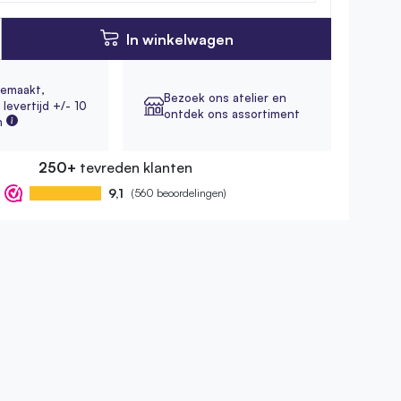
In winkelwagen
emaakt,
Bezoek ons atelier en
levertijd +/- 10
ontdek ons assortiment
n
250+
tevreden klanten
9,1
(560 beoordelingen)