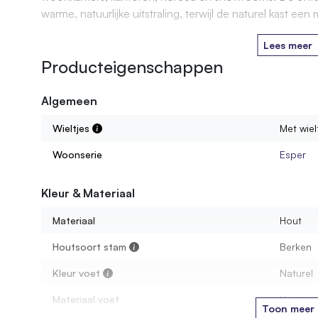
warme, natuurlijke uitstraling, terwijl de naturel kast ee
Lees meer
Producteigenschappen
Algemeen
Wieltjes
Met wiel
Woonserie
Esper
Kleur & Materiaal
Materiaal
Hout
Houtsoort stam
Berken
Kleur voet
Naturel
Materiaal voet
Hout
Toon meer