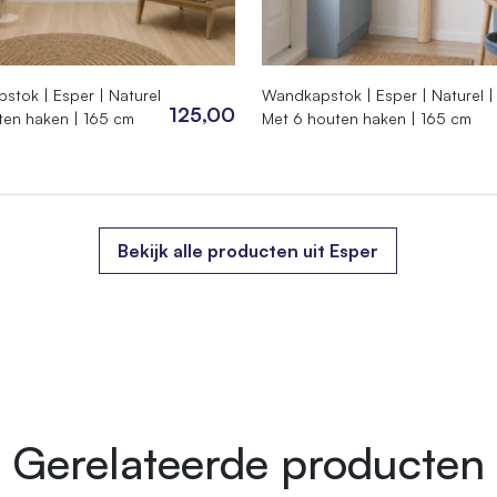
.04.180
4946998
stok | Esper | Naturel
Wandkapstok | Esper | Naturel |
125,00
ten haken | 165 cm
Met 6 houten haken | 165 cm
 × 180 cm
Bekijk alle producten uit Esper
Gerelateerde producten