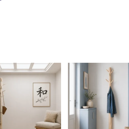
et gemonteerd
nd
rd, Ontschorst, Onbehandeld