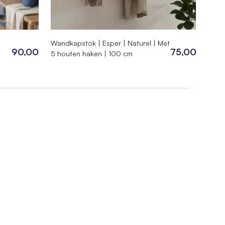
Wandkapstok | Esper | Naturel | Met
Room
90,00
75,00
5 houten haken | 100 cm
Espe
cm