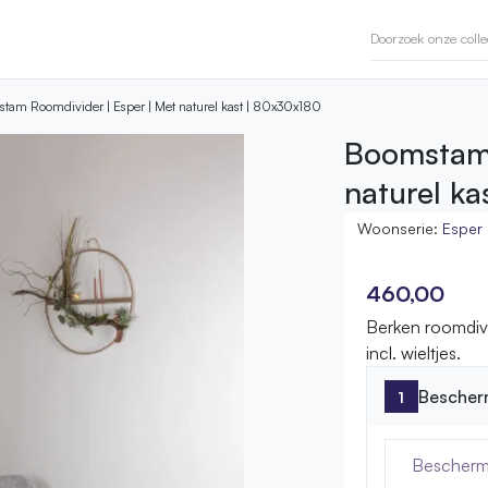
tam Roomdivider | Esper | Met naturel kast | 80x30x180
Boomstam 
naturel k
Woonserie:
Esper
460,00
Berken roomdiv
incl. wieltjes.
Bescher
Bescherm