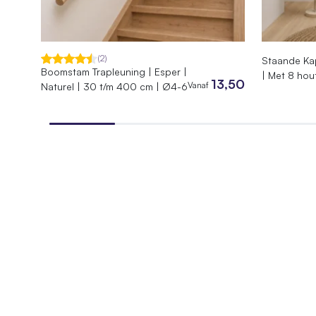
Hoogte roomdivider
180 cm
SKU
020.GG
EAN
744295
(2)
Staande Kap
Boomstam Trapleuning | Esper |
| Met 8 hou
13,50
Afmetingen
80 × 30
Vanaf
Naturel | 30 t/m 400 cm | Ø4-6