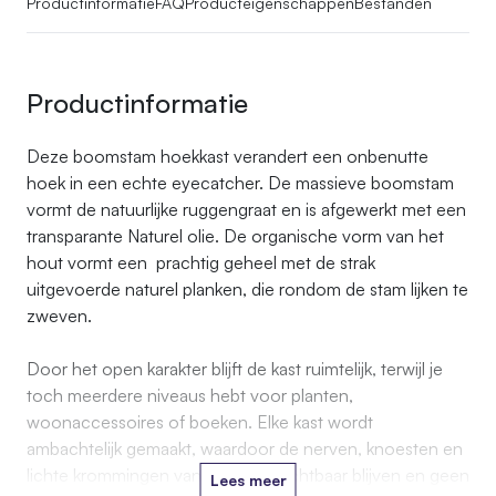
Productinformatie
FAQ
Producteigenschappen
Bestanden
Productinformatie
Deze boomstam hoekkast verandert een onbenutte
hoek in een echte eyecatcher. De massieve boomstam
vormt de natuurlijke ruggengraat en is afgewerkt met een
transparante Naturel olie. De organische vorm van het
hout vormt een prachtig geheel met de strak
uitgevoerde naturel planken, die rondom de stam lijken te
zweven.
Door het open karakter blijft de kast ruimtelijk, terwijl je
toch meerdere niveaus hebt voor planten,
woonaccessoires of boeken. Elke kast wordt
ambachtelijk gemaakt, waardoor de nerven, knoesten en
lichte krommingen van het hout zichtbaar blijven en geen
Lees meer