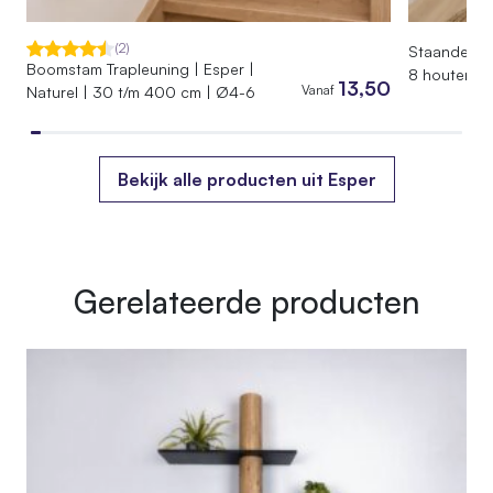
Gewicht
40 kg
(2)
Staande Kap
Boomstam Trapleuning | Esper |
Afmetingen
8 houten ha
13,50
Vanaf
Naturel | 30 t/m 400 cm | Ø4-6
85 × 60 × 250 cm
Bekijk alle producten uit Esper
Gerelateerde producten