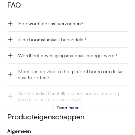
enkel exemplaar exact gelijk is.
FAQ
Hoe wordt de kast verzonden?
Is de boomstamkast behandeld?
Wordt het bevestigingsmateriaal meegeleverd?
Moet ik in de vloer of het plafond boren om de kast
vast te zetten?
Kan ik een kast bestellen in een andere afmeting
dan de opties in de webshop?
Toon meer
Producteigenschappen
Kan ik de stam in een kleur laten oliën die past bij
mijn interieur?
Algemeen