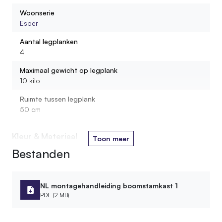
Wordt de kast gemonteerd geleverd?
Woonserie
Esper
Hoeveel gewicht kan ik op één legplank zetten?
Aantal legplanken
4
Uit wat voor materiaal bestaan de legplanken?
Maximaal gewicht op legplank
10 kilo
Ruimte tussen legplank
50 cm
Kleur & Materiaal
Toon meer
Bestanden
Materiaal
Hout
Houtsoort stam
NL montagehandleiding boomstamkast 1
Loofhout
PDF (2 MB)
Soort legplank