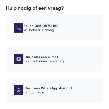
Hout fineer
Hulp nodig of een vraag?
Afmetingen
Hoogte kast
Bellen 085 0870 162
250 cm
Wij helpen je graag
Montage
Montagewijze
Wandmontage
Stuur ons een e-mail
Reactie binnen 1 werkdag
Bevestigingsmateriaal meegeleverd
Afwerking
Stuur een WhatsApp-bericht
Handig toch?
Bewerking
Geschuurd, Onbehandeld
Behandeling