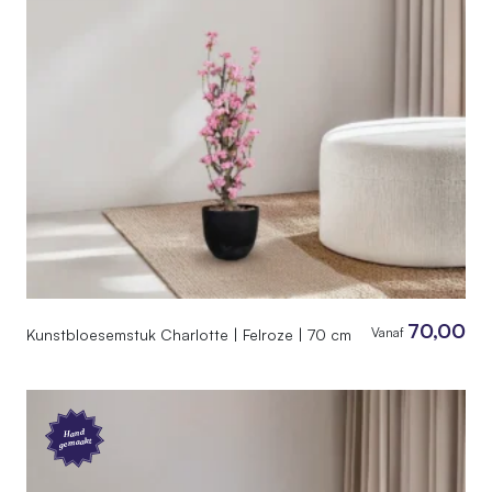
70,00
Vanaf
Kunstbloesemstuk Charlotte | Felroze | 70 cm
Hand
gemaakt