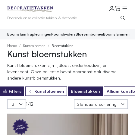
Boomstam trapleuningen
Roomdividers
Bloesembomen
Boomstammen
Home
Kunstbloemen
Bloemstukken
Kunst bloemstukken
Kunst bloemstukken zijn tijdloos, onderhoudsvrij en
levensecht. Onze collectie bevat daarnaast ook diverse
andere kunstbloemstukken.
Filters
Kunstbloemen
Bloemstukken
Allium kunst
1-12
Hand
gemaakt