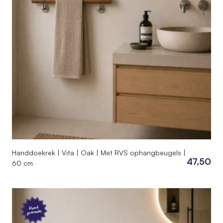
Handdoekrek | Vita | Oak | Met RVS ophangbeugels |
47,50
60 cm
Hand
gemaakt