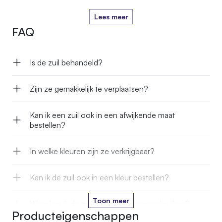
Lees meer
FAQ
Is de zuil behandeld?
Zijn ze gemakkelijk te verplaatsen?
Kan ik een zuil ook in een afwijkende maat
bestellen?
In welke kleuren zijn ze verkrijgbaar?
Kan ik de zuil ook in een kleur bestellen?
Toon meer
Waar kan ik de zuilen allemaal voor gebruiken?
Producteigenschappen