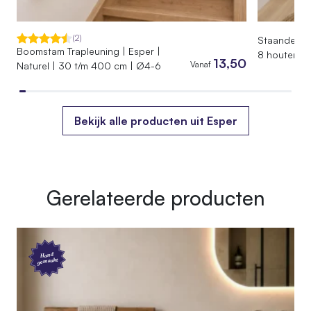
(2)
Staande Kap
Boomstam Trapleuning | Esper |
8 houten ha
13,50
Vanaf
Naturel | 30 t/m 400 cm | Ø4-6
Bekijk alle producten uit Esper
Gerelateerde producten
Hand
gemaakt