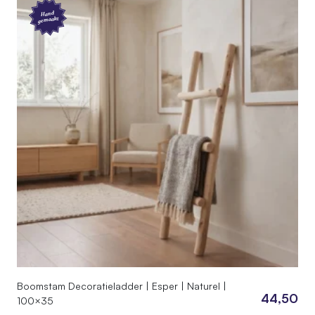
Hand
gemaakt
Boomstam Decoratieladder | Esper | Naturel |
44,50
100×35