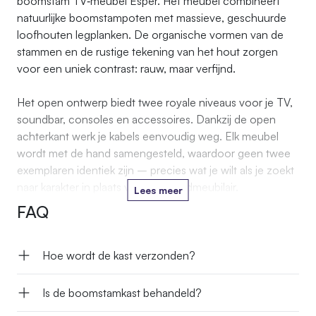
boomstam TV‑meubel Esper. Het meubel combineert
natuurlijke boomstam­poten met massieve, geschuurde
loofhouten legplanken. De organische vormen van de
stammen en de rustige tekening van het hout zorgen
voor een uniek contrast: rauw, maar verfijnd.
Het open ontwerp biedt twee royale niveaus voor je TV,
soundbar, consoles en accessoires. Dankzij de open
achterkant werk je kabels eenvoudig weg. Elk meubel
wordt met de hand samengesteld, waardoor geen twee
exemplaren identiek zijn – precies wat je wilt als je zoekt
naar karakter in plaats van standaardmeubilair.
Lees meer
FAQ
Hoe wordt de kast verzonden?
Is de boomstamkast behandeld?