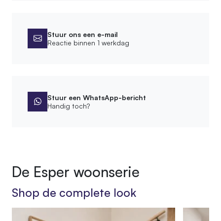
65 cm
Montage
Stuur ons een e-mail
Reactie binnen 1 werkdag
Montagewijze
Vrijstaand
Bevestigingsmateriaal meegeleverd
Stuur een WhatsApp-bericht
Handig toch?
Afwerking
Bewerking
Geschuurd, Onbehandeld
Behandeling
De Esper woonserie
Diepgevroren
Shop de complete look
Product
Lengte