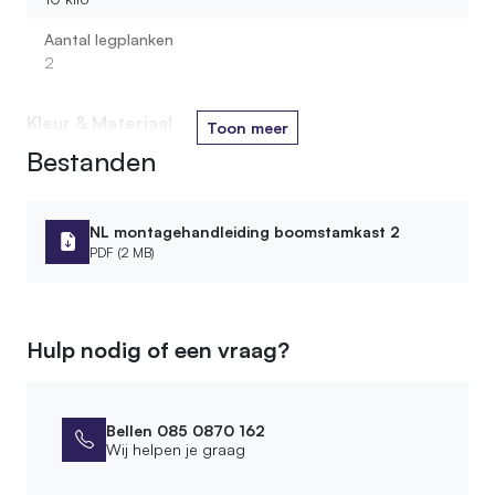
Aantal legplanken
2
Kleur & Materiaal
Toon meer
Bestanden
Houtsoort stam
Berken
Houtsoort plank
NL montagehandleiding boomstamkast 2
Loofhout
PDF (2 MB)
Soort legplank
Loofhout
Hulp nodig of een vraag?
Materiaal
Hout
Bellen 085 0870 162
Afmetingen
Wij helpen je graag
Hoogte kast