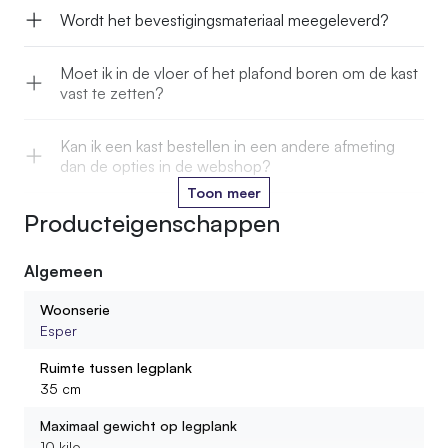
Wordt het bevestigingsmateriaal meegeleverd?
Moet ik in de vloer of het plafond boren om de kast
vast te zetten?
Kan ik een kast bestellen in een andere afmeting
dan de opties in de webshop?
Toon meer
Producteigenschappen
Kan ik de stam in een kleur laten oliën die past bij
mijn interieur?
Algemeen
Wordt de kast gemonteerd geleverd?
Woonserie
Esper
Hoeveel gewicht kan ik op één legplank zetten?
Ruimte tussen legplank
35 cm
Uit wat voor materiaal bestaan de legplanken?
Maximaal gewicht op legplank
10 kilo