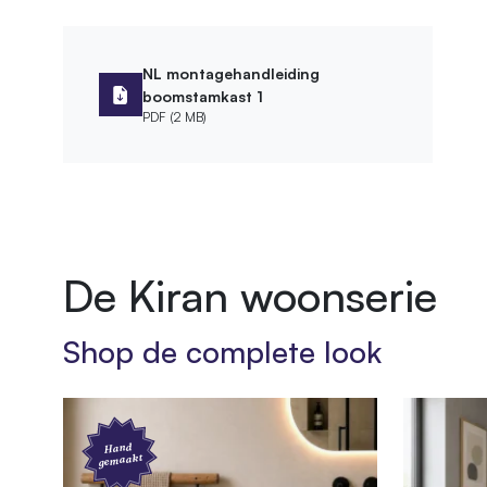
Soort legplank
MDF
Kleur legplank
Zwart
NL montagehandleiding
boomstamkast 1
Afmetingen
PDF (2 MB)
Hoogte kast
250 cm
Montage
Montagewijze
Wandmo
De Kiran woonserie
Leveringsvorm
Zelfbou
Shop de complete look
Bevestigingsmateriaal meegeleverd
Afwerking
Bewerking
Geschu
Hand
gemaakt
Behandeling
Diepgev