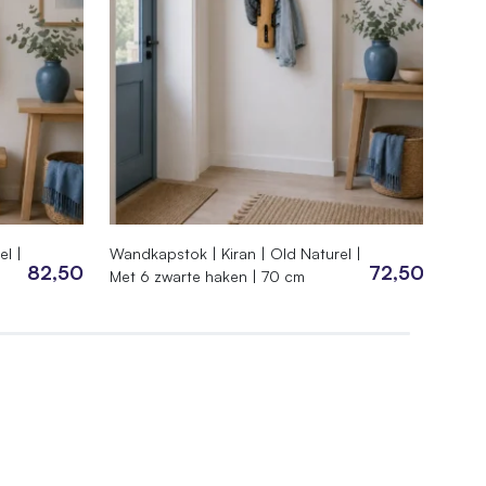
el |
Wandkapstok | Kiran | Old Naturel |
Hang
82,50
72,50
Met 6 zwarte haken | 70 cm
Natur
100 