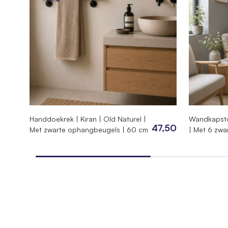
Product
Lengte
90 cm
Diepte
30
Hoogte
250 cm
Lengte plank roomdivider
90 cm, 
Handdoekrek | Kiran | Old Naturel |
Wandkapstok
SKU
010.BB.
47,50
Met zwarte ophangbeugels | 60 cm
| Met 6 zwa
EAN
744295
Gewicht
40 kg
Afmetingen
110 × 3