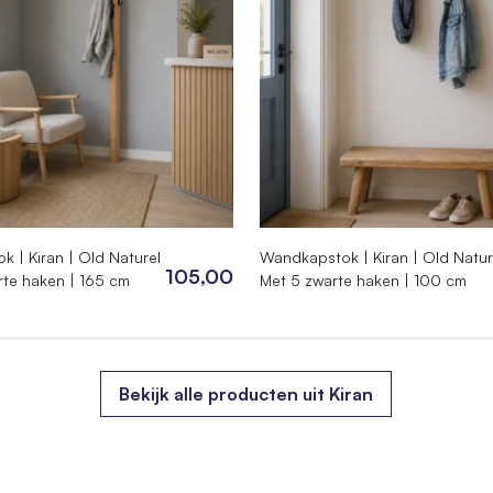
120 cm
 | Kiran | Old Naturel
Wandkapstok | Kiran | Old Natur
06.250
105,00
rte haken | 165 cm
Met 5 zwarte haken | 100 cm
4968921
0 × 250 cm
Bekijk alle producten uit Kiran