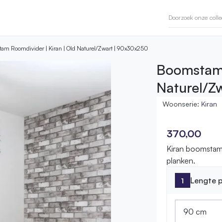
am Roomdivider | Kiran | Old Naturel/Zwart | 90x30x250
Boomstam 
Naturel/Z
Woonserie:
Kiran
370,00
Kiran boomstam
planken.
Lengte p