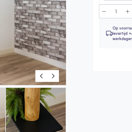
Op voorra
levertijd +
werkdage