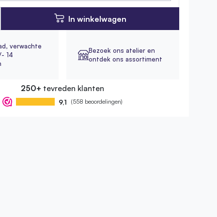
In winkelwagen
ad,
verwachte
Bezoek ons atelier en
/- 14
ontdek ons assortiment
n
250+
tevreden klanten
9,1
(558 beoordelingen)