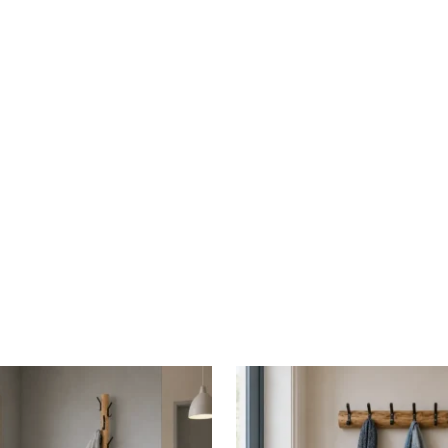
ntage
wpakket
urd
roren