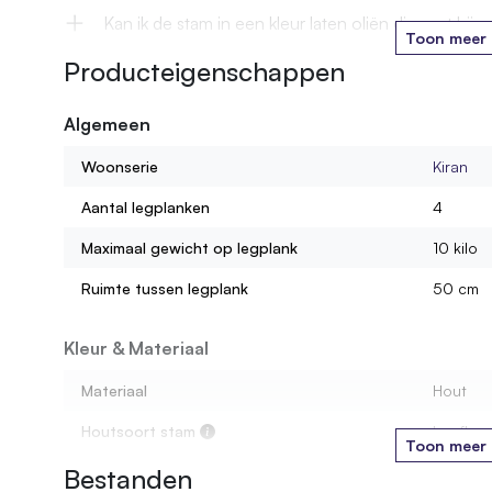
Kan ik de stam in een kleur laten oliën die past bij m
Toon meer
Producteigenschappen
Wordt de kast gemonteerd geleverd?
Algemeen
Hoeveel gewicht kan ik op één legplank zetten?
Woonserie
Kiran
Uit wat voor materiaal bestaan de legplanken?
Aantal legplanken
4
Maximaal gewicht op legplank
10 kilo
Ruimte tussen legplank
50 cm
Kleur & Materiaal
Materiaal
Hout
Houtsoort stam
Loofhou
Toon meer
Bestanden
Kleur oliebehandeling
3. Old N