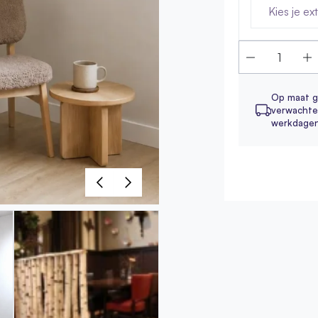
Kies je ex
Op maat g
verwachte 
werkdage