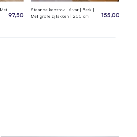
 Met
Staande kapstok | Alvar | Berk |
Berke
97,50
155,00
Met grote zijtakken | 200 cm
berk