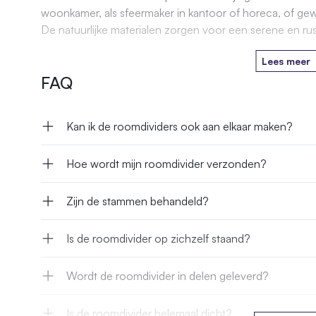
woonkamer, als sfeermaker in kantoor of horeca, of gewo
De natuurlijke materialen zorgen voor een serene en ru
Lees meer
FAQ
Kan ik de roomdividers ook aan elkaar maken?
Hoe wordt mijn roomdivider verzonden?
Zijn de stammen behandeld?
Is de roomdivider op zichzelf staand?
Wordt de roomdivider in delen geleverd?
Is de roomdivider helemaal dicht?