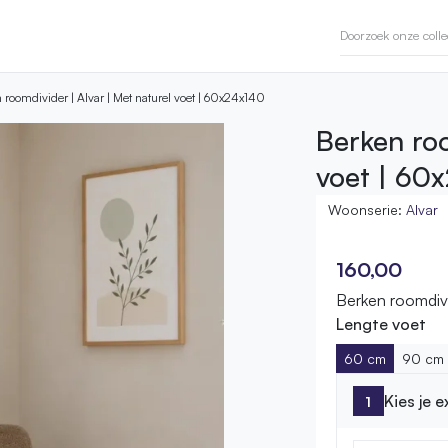
 roomdivider | Alvar | Met naturel voet | 60x24x140
Berken roo
voet | 60
Woonserie:
Alvar
160,00
Berken roomdivi
Lengte voet
60 cm
90 cm
Kies je 