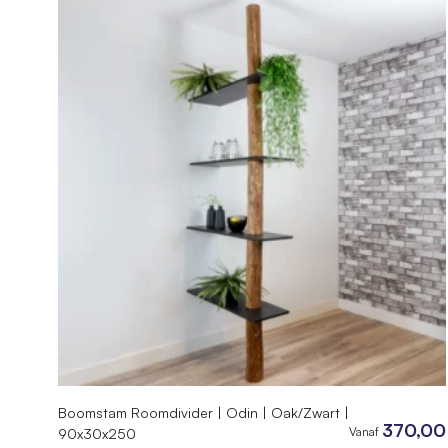
Boomstam Roomdivider | Odin | Oak/Zwart |
370,00
Vanaf
90x30x250