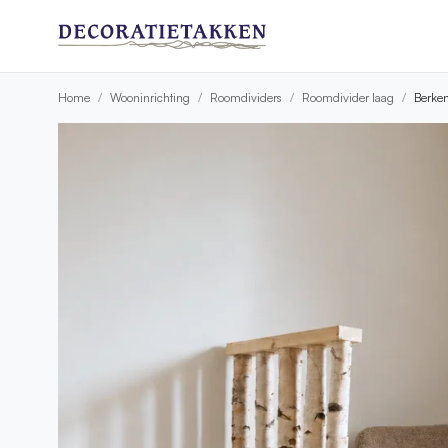
Home
Wooninrichting
Roomdividers
Roomdivider laag
Berken