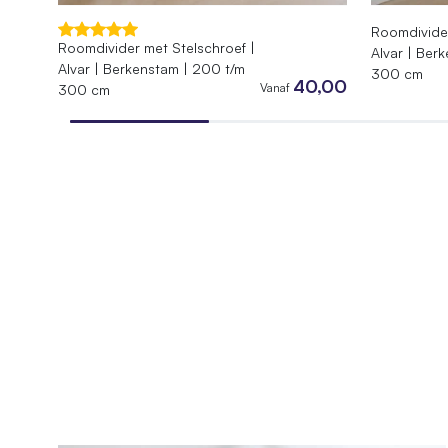
Roomdivider
Roomdivider met Stelschroef |
Alvar | Ber
Alvar | Berkenstam | 200 t/m
300 cm
40,00
Vanaf
300 cm