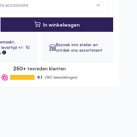
tra accessoire
In winkelwagen
emaakt,
Bezoek ons atelier en
levertijd +/- 10
ontdek ons assortiment
n
250+
tevreden klanten
9,1
(560 beoordelingen)