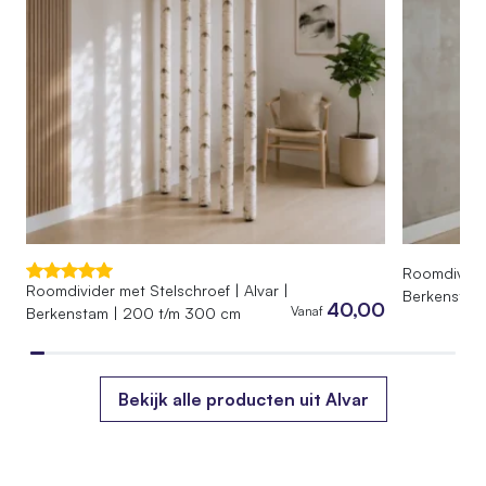
Roomdivider
Roomdivider met Stelschroef | Alvar |
Berkenstam
40,00
Vanaf
Berkenstam | 200 t/m 300 cm
Bekijk alle producten uit Alvar