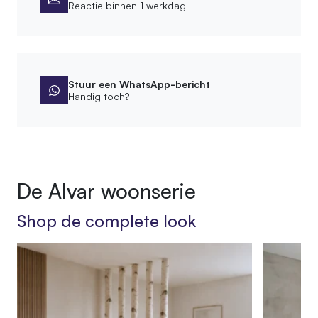
Reactie binnen 1 werkdag
Leveringsvorm
Compleet gemonteerd
Montagewijze
Vrijstaand
Stuur een WhatsApp-bericht
Handig toch?
Product
Hoogte roomdivider
180 cm
De Alvar woonserie
SKU
020.PP.04.165
Shop de complete look
EAN
7442955036087
Afmetingen
60 × 25 × 180 cm