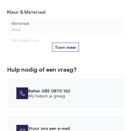
Kleur & Materiaal
Hoe hoog moet een roomdivider zijn?
Materiaal
Hout
Materiaal voet
Hout
Toon meer
Houtsoort stam
Berken
Hulp nodig of een vraag?
Afmetingen
Breedte voet
Bellen 085 0870 162
Wij helpen je graag
25 cm
Lengte voet
60 cm
Stuur ons een e-mail
Montage