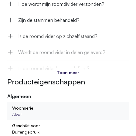
Hoe wordt mijn roomdivider verzonden?
Zijn de stammen behandeld?
Is de roomdivider op zichzelf staand?
Wordt de roomdivider in delen geleverd?
Is de roomdivider helemaal dicht?
Toon meer
Producteigenschappen
Wat is de ruimte tussen twee stammen?
Algemeen
Is de voet waterbestendig?
Woonserie
Alvar
Kan ik een roomdivider bestellen op maat gemaakt?
Geschikt voor
Buitengebruik
In welke houtsoorten zijn de dividers beschikbaar?