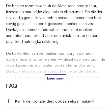
De berken roomdivider uit de Alvar-serie brengt licht,
frisheid en natuurlijke elegantie in elke ruimte. De divider
is volledig gemaakt van echte berkenstammen met bast,
stevig geplaatst in een bijpassende berkenstam voet.
Dankzij de kenmerkende witte schors met donkere
accenten heeft elke divider een uniek karakter en een
opvallend natuurlijke uitstraling.
De lichte kleur van het berkenhout zorgt voor een
rustige, Scandinavische sfeer — ideaal voor gebruik in de
woonkamer, serre of buiten op een terras of in je tuin.
Dankzij het robuuste ontwerp staat de divider stabiel,
terwijl de open structuur zorgt voor licht en luchtigheid.
Lees meer
FAQ
Met zijn pure vormgeving en natuurlijke materialen is de
berken roomdivider Alvar perfect te combineren met
houten meubels, linnen stoffen en planten voor een
Kan ik de roomdividers ook aan elkaar maken?
tijdloze, sfeervolle look.