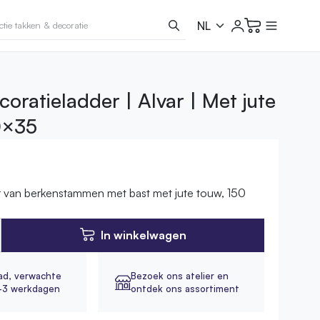
oratieladder | Alvar | Met jute
0×35
r van berkenstammen met bast met jute touw, 150
In winkelwagen
ad,
verwachte
Bezoek ons atelier en
2-3 werkdagen
ontdek ons assortiment