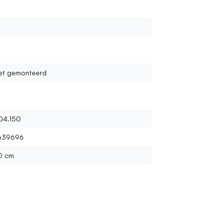
et gemonteerd
04.150
639696
0 cm