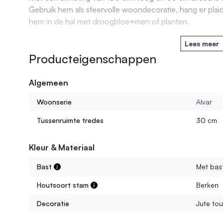
Gebruik hem als sfeervolle woondecoratie, hang er plaids, 
hem in de hal met droogbloe+men of planten.
Lees meer
Producteigenschappen
Algemeen
Woonserie
Alvar
Tussenruimte tredes
30 cm
Kleur & Materiaal
Bast
Met bas
Houtsoort stam
Berken
Decoratie
Jute to