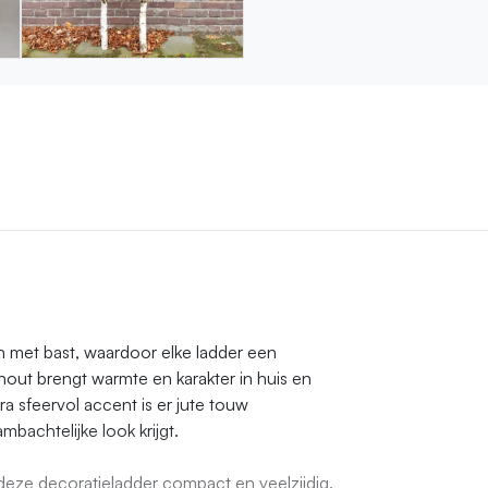
 met bast, waardoor elke ladder een
nhout brengt warmte en karakter in huis en
xtra sfeervol accent is er jute touw
achtelijke look krijgt.
eze decoratieladder compact en veelzijdig.