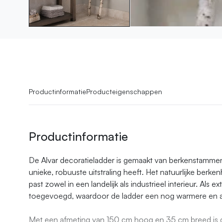
Productinformatie
Producteigenschappen
Productinformatie
De Alvar decoratieladder is gemaakt van berkenstammen
unieke, robuuste uitstraling heeft. Het natuurlijke berke
past zowel in een landelijk als industrieel interieur. Als e
toegevoegd, waardoor de ladder een nog warmere en amb
Met een afmeting van 150 cm hoog en 35 cm breed is d