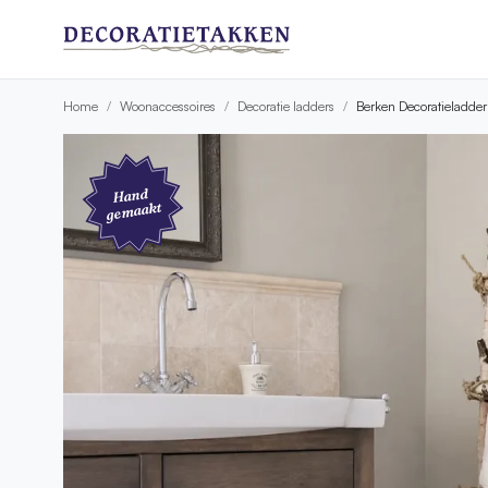
Home
Woonaccessoires
Decoratie ladders
Berken Decoratieladder 
Hand
gemaakt