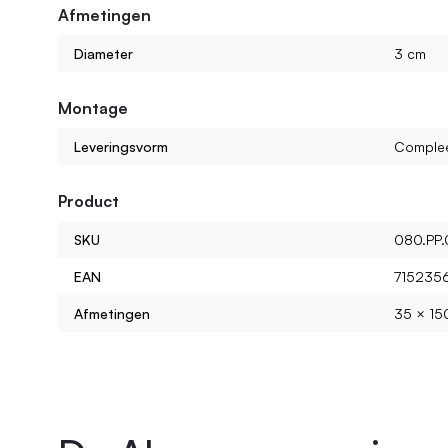
Afmetingen
Diameter
3 cm
Montage
Leveringsvorm
Comple
Product
SKU
080.PP.
EAN
715235
Afmetingen
35 × 15