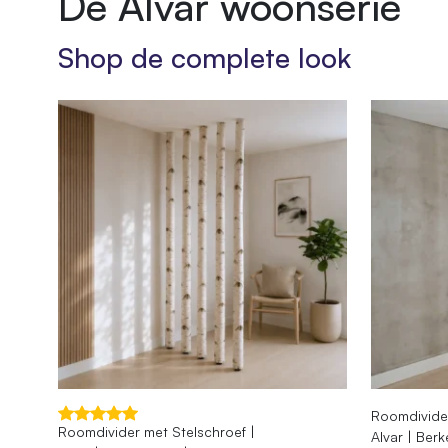
De Alvar woonserie
Shop de complete look
Roomdivider
Roomdivider met Stelschroef |
Alvar | Ber