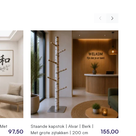
 Met
Staande kapstok | Alvar | Berk |
Berke
97,50
155,00
Met grote zijtakken | 200 cm
berk