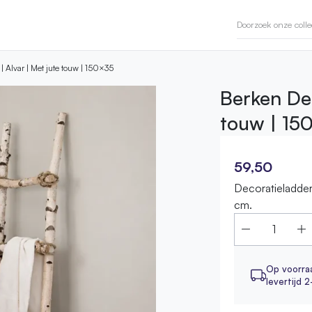
| Alvar | Met jute touw | 150×35
Berken Dec
touw | 15
59,50
Decoratieladde
cm.
Op voorra
levertijd 