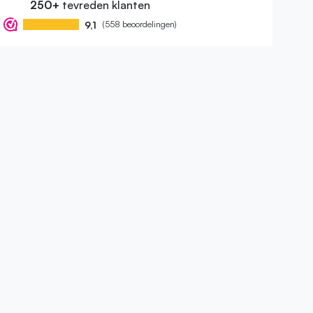
250+
tevreden klanten
9,1
(558 beoordelingen)