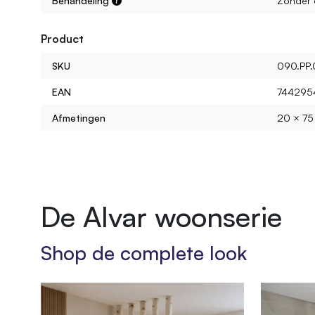
Behandeling
Zonder 
Product
SKU
090.PP.
EAN
744295
Afmetingen
20 × 75
De Alvar woonserie
Shop de complete look