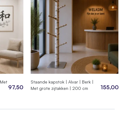
 Met
Staande kapstok | Alvar | Berk |
Berke
97,50
155,00
Met grote zijtakken | 200 cm
berk