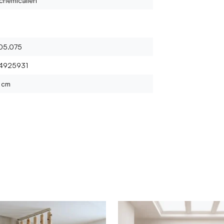
chemicaliën
05.075
4925931
 cm