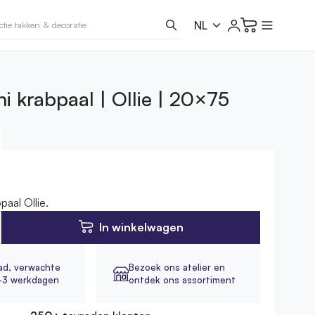
i krabpaal | Ollie | 20×75
paal Ollie.
In winkelwagen
ad,
verwachte
Bezoek ons atelier en
2-3 werkdagen
ontdek ons assortiment