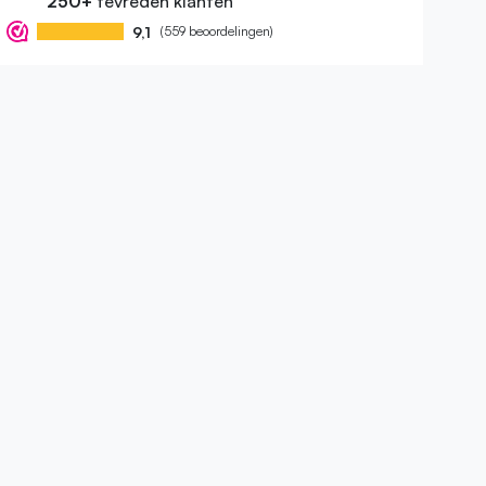
250+
tevreden klanten
9,1
(559 beoordelingen)