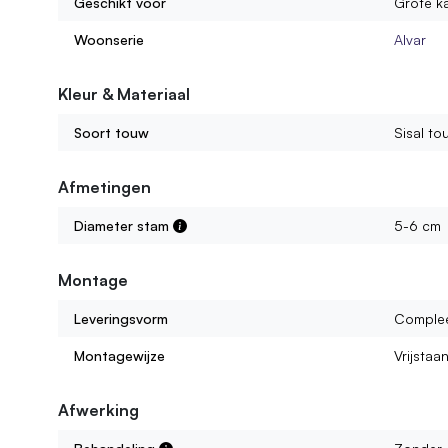
Geschikt voor
Grote ka
Woonserie
Alvar
Kleur & Materiaal
Soort touw
Sisal to
Afmetingen
Diameter stam
5-6 cm
Montage
Leveringsvorm
Comple
Montagewijze
Vrijstaa
Afwerking