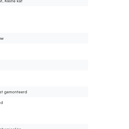
t, Kleine kat
uw
et gemonteerd
nd