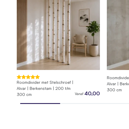
Roomdivider
Roomdivider met Stelschroef |
Alvar | Ber
Alvar | Berkenstam | 200 t/m
300 cm
40,00
Vanaf
300 cm