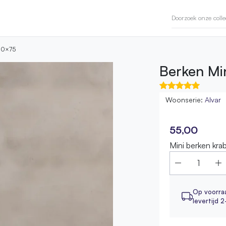
 20×75
Berken Min
Woonserie:
Alvar
55,00
Mini berken krab
Op voorra
levertijd 