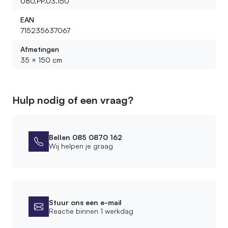
080.PP.03.150
EAN
715235637067
Afmetingen
35 × 150 cm
Hulp nodig of een vraag?
Bellen 085 0870 162
Wij helpen je graag
Stuur ons een e-mail
Reactie binnen 1 werkdag