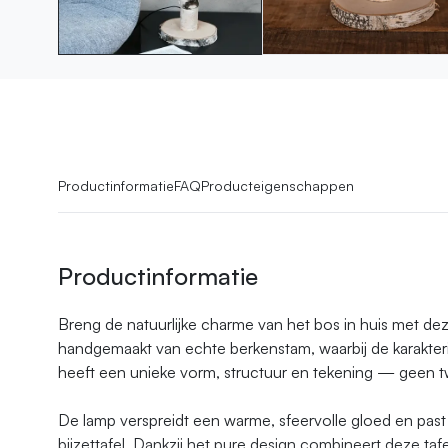
Productinformatie
FAQ
Producteigenschappen
Productinformatie
Breng de natuurlijke charme van het bos in huis met deze
handgemaakt van echte berkenstam, waarbij de karakteris
heeft een unieke vorm, structuur en tekening — geen t
De lamp verspreidt een warme, sfeervolle gloed en past 
bijzettafel. Dankzij het pure design combineert deze taf