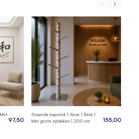
 Met
Staande kapstok | Alvar | Berk |
Berke
97,50
155,00
Met grote zijtakken | 200 cm
berk