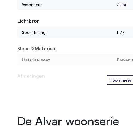
Woonserie
Alvar
Lichtbron
Soort fitting
E27
Kleur & Materiaal
Materiaal voet
Berken s
Afmetingen
Toon meer
Diameter stam
5 cm
Montage
Leveringsvorm
Comple
De Alvar woonserie
Montagewijze
Vrijstaa