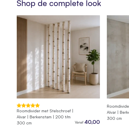
Shop de complete look
Product
Inclusief lampekap
Wattage
60
SKU
070.PP.
EAN
744295
Gewicht
5,5 kg
Afmetingen
35 cm
Roomdivider
Roomdivider met Stelschroef |
Alvar | Ber
Alvar | Berkenstam | 200 t/m
300 cm
40,00
Vanaf
300 cm