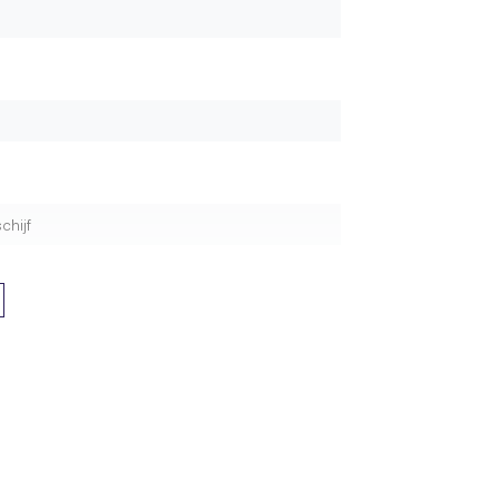
chijf
et gemonteerd
nd