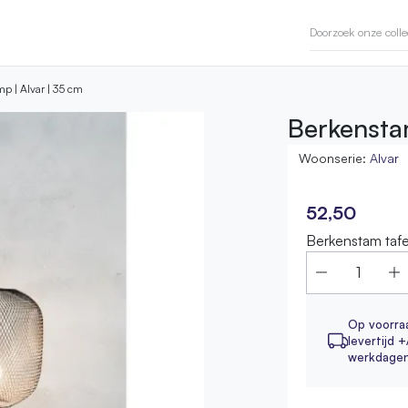
p | Alvar | 35 cm
Berkensta
Woonserie:
Alvar
52,50
Berkenstam tafe
Op voorra
levertijd +
werkdage