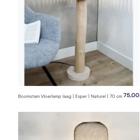
75,00
Boomstam Vloerlamp laag | Esper | Naturel | 70 cm