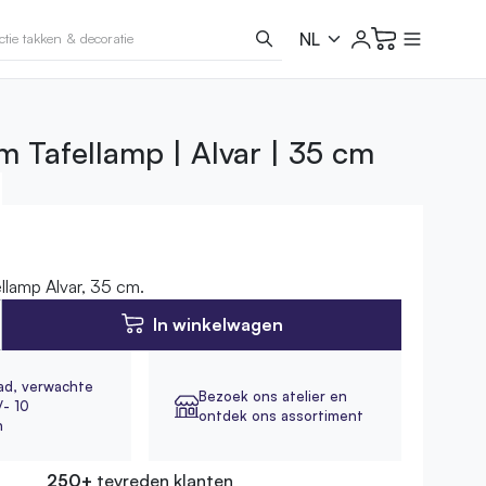
m Tafellamp | Alvar | 35 cm
llamp Alvar, 35 cm.
In winkelwagen
ad,
verwachte
Bezoek ons atelier en
/- 10
ontdek ons assortiment
n
250+
tevreden klanten