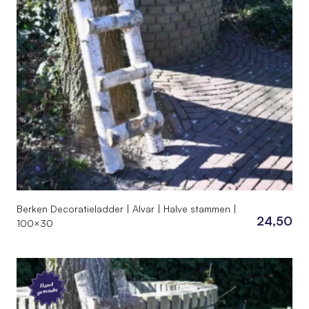
Berken Decoratieladder | Alvar | Halve stammen |
24,50
100×30
Hand
gemaakt