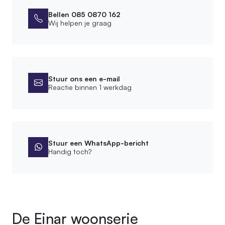
Afwerking
Bellen 085 0870 162
Wij helpen je graag
Behandeling
Diepgevroren
Bewerking
Geschuurd, Ontschorst
Stuur ons een e-mail
Reactie binnen 1 werkdag
Product
Hoogte zuil
30 cm
SKU
Stuur een WhatsApp-bericht
060.HH.01.030
Handig toch?
EAN
7442955013071
Gewicht
3 kg
De Einar woonserie