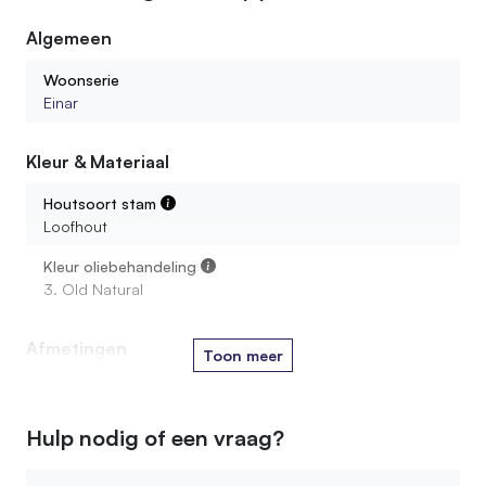
Algemeen
Woonserie
Einar
Kleur & Materiaal
Houtsoort stam
Loofhout
Kleur oliebehandeling
3. Old Natural
Afmetingen
Toon meer
Diameter
15-20 cm, 20-25 cm, 25-30 cm, 30-35 cm, 35-40 cm,
Hulp nodig of een vraag?
40-45 cm