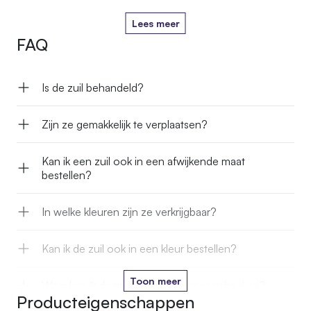
Lees meer
FAQ
Is de zuil behandeld?
Zijn ze gemakkelijk te verplaatsen?
Kan ik een zuil ook in een afwijkende maat
bestellen?
In welke kleuren zijn ze verkrijgbaar?
Kan ik de zuil ook in een kleur bestellen?
Toon meer
Waar kan ik de zuilen allemaal voor gebruiken?
Producteigenschappen