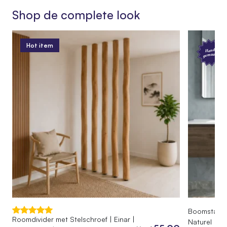
Afmetingen
Shop de complete look
30 cm
Hot item
Hand
gemaakt
Boomstam De
Roomdivider met Stelschroef | Einar |
Naturel | 1