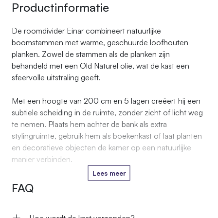
Productinformatie
De roomdivider Einar combineert natuurlijke
boomstammen met warme, geschuurde loofhouten
planken. Zowel de stammen als de planken zijn
behandeld met een Old Naturel olie, wat de kast een
sfeervolle uitstraling geeft.
Met een hoogte van 200 cm en 5 lagen creëert hij een
subtiele scheiding in de ruimte, zonder zicht of licht weg
te nemen. Plaats hem achter de bank als extra
stylingruimte, gebruik hem als boekenkast of laat planten
en decoratieve objecten de kamer op een natuurlijke
manier verbinden.
Lees meer
De natuurlijke vormen van de stammen en de
FAQ
nerftekening van het eiken zorgen voor karakter; elke
divider wordt ambachtelijk vervaardigd en is daardoor net
even anders.
Hoe wordt de kast verzonden?