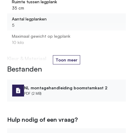
Ruimte tussen legplank
35 cm
Uit wat voor materiaal bestaan de legplanken?
Aantal legplanken
5
Maximaal gewicht op legplank
10 kilo
Kleur & Materiaal
Toon meer
Bestanden
Houtsoort stam
Berken
Kleur oliebehandeling
NL montagehandleiding boomstamkast 2
3. Old Natural
PDF (2 MB)
Houtsoort plank
Loofhout
Hulp nodig of een vraag?
Materiaal
Hout