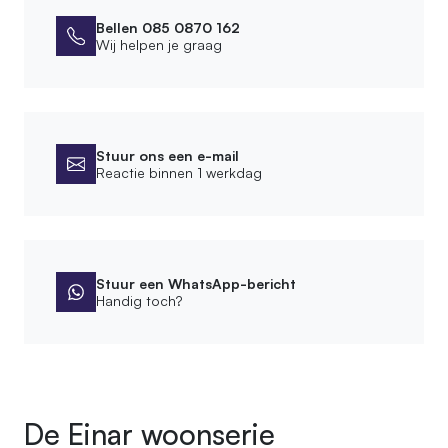
Soort legplank
Bellen 085 0870 162
Loofhout
Wij helpen je graag
Kleur legplank
Old Naturel
Afmetingen
Stuur ons een e-mail
Reactie binnen 1 werkdag
Hoogte kast
200 cm
Montage
Stuur een WhatsApp-bericht
Handig toch?
Leveringsvorm
Zelfbouwpakket
Montagewijze
Vrijstaand
Bevestigingsmateriaal meegeleverd
De Einar woonserie