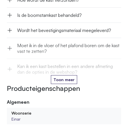
Is de boomstamkast behandeld?
Wordt het bevestigingsmateriaal meegeleverd?
Moet ik in de vloer of het plafond boren om de kast
vast te zetten?
Kan ik een kast bestellen in een andere afmeting
dan de opties in de webshop?
Toon meer
Producteigenschappen
Kan ik de stam in een kleur laten oliën die past bij
mijn interieur?
Algemeen
Wordt de kast gemonteerd geleverd?
Woonserie
Einar
Hoeveel gewicht kan ik op één legplank zetten?