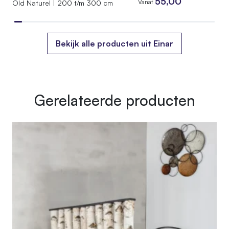
55,00
Vanaf
Old Naturel | 200 t/m 300 cm
010.HH.08.200
EAN
7442954978968
Bekijk alle producten uit Einar
Gewicht
55 kg
Afmetingen
115 × 40 × 200 cm
Gerelateerde producten