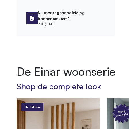
Kleur legplank
Naturel
NL montagehandleiding
boomstamkast 1
Afmetingen
PDF (2 MB)
Hoogte kast
250 cm
Montage
Montagewijze
Wandmo
De Einar woonserie
Leveringsvorm
Zelfbou
Shop de complete look
Bevestigingsmateriaal meegeleverd
Afwerking
Hot item
Bewerking
Geschu
Hand
gemaakt
Behandeling
Diepgev