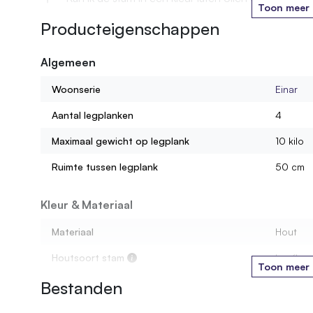
Toon meer
Producteigenschappen
Wordt de kast gemonteerd geleverd?
Algemeen
Hoeveel gewicht kan ik op één legplank zetten?
Woonserie
Einar
Uit wat voor materiaal bestaan de legplanken?
Aantal legplanken
4
Maximaal gewicht op legplank
10 kilo
Ruimte tussen legplank
50 cm
Kleur & Materiaal
Materiaal
Hout
Houtsoort stam
Loofhou
Toon meer
Bestanden
Kleur oliebehandeling
3. Old N
Soort legplank
MDF