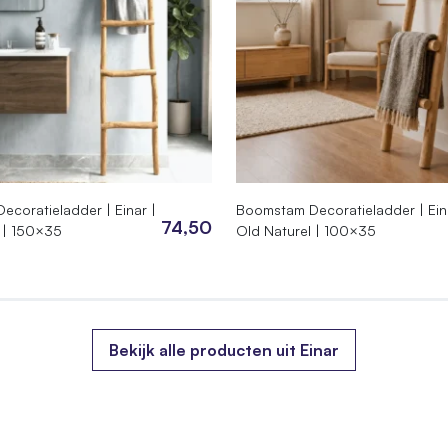
t
coratieladder | Einar |
Boomstam Decoratieladder | Ein
03.250
74,50
 | 150×35
Old Naturel | 100×35
5015082
 × 250 cm
Bekijk alle producten uit Einar