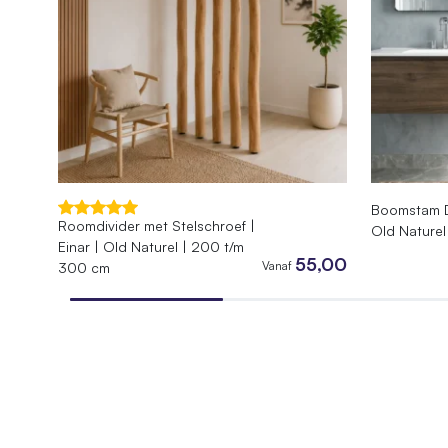
Product
Lengte
60 cm
Diepte
60 cm
Hoogte
250 cm
Type boomstamkast
Hoekkas
Boomstam De
SKU
010.HH.
Roomdivider met Stelschroef |
Old Naturel
Einar | Old Naturel | 200 t/m
EAN
744295
55,00
Vanaf
300 cm
Gewicht
40 kg
Afmetingen
60 × 60