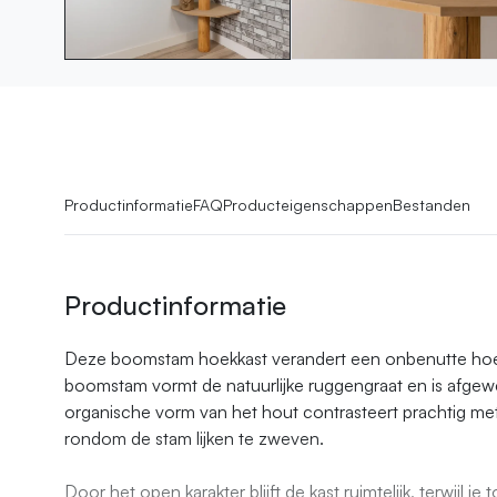
Productinformatie
FAQ
Producteigenschappen
Bestanden
Productinformatie
Deze boomstam hoekkast verandert een onbenutte hoe
boomstam vormt de natuurlijke ruggengraat en is afgew
organische vorm van het hout contrasteert prachtig met 
rondom de stam lijken te zweven.
Door het open karakter blijft de kast ruimtelijk, terwijl 