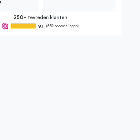
n
250+
tevreden klanten
9,1
(559 beoordelingen)