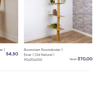
ar |
Boomstam Roomdivider |
Boom
54,50
Einar | Old Naturel |
Natu
370,00
Vanaf
90x30x250