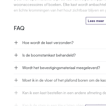
woonaccessoires of boeken. Elke kast wordt ambachtel
en lichte krommingen van het hout zichtbaar blijven en g
Lees meer
FAQ
Hoe wordt de kast verzonden?
Is de boomstamkast behandeld?
Wordt het bevestigingsmateriaal meegeleverd?
Moet ik in de vloer of het plafond boren om de kas
Kan ik een kast bestellen in een andere afmeting 
Kan ik de stam in een kleur laten oliën die past bij m