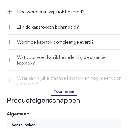
Hoe wordt mijn kapstok bezorgd?
Zijn de kapstokken behandeld?
Wordt de kapstok compleet geleverd?
Wat voor voet kan ik bestellen bij de staande
kapstok?
Waar kan ik jullie staande kapstokken nog meer voor
gebruiken?
Toon meer
Producteigenschappen
Kan ik een kapstok ook bestellen met een
beits/oliebehandeling?
Algemeen
Wat voor hout gebruiken jullie voor de kapstokken?
Aantal haken