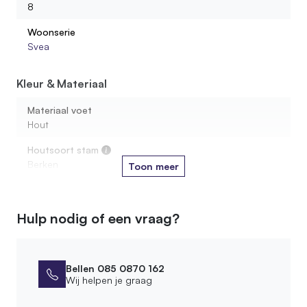
8
Hoe lang is een kapstokhaak?
Woonserie
Svea
Worden de wandkapstokken compleet met
bevestiging geleverd?
Kleur & Materiaal
Materiaal voet
Hout
Houtsoort stam
Berken
Toon meer
Soort kapstok
Staand
Hulp nodig of een vraag?
Soort kapstokhaak
Hout
Bellen 085 0870 162
Kleur oliebehandeling
Wij helpen je graag
5. White wash