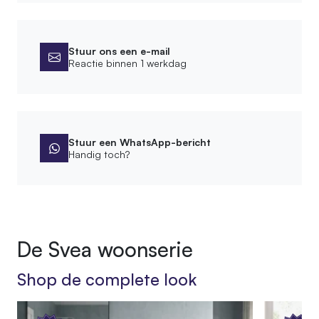
Afmetingen
Lengte kapstokhaak
Stuur ons een e-mail
6-8 cm
Reactie binnen 1 werkdag
Diameter stam
6-8 cm
Montage
Stuur een WhatsApp-bericht
Handig toch?
Leveringsvorm
Demontabel
Montagewijze
Vrijstaand
De Svea woonserie
Afwerking
Shop de complete look
Bewerking
Geschuurd, Ontschorst