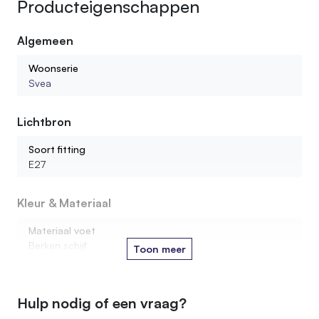
Producteigenschappen
Algemeen
Woonserie
Svea
Lichtbron
Soort fitting
E27
Kleur & Materiaal
Materiaal voet
Berken schijf
Toon meer
Houtsoort stam
Berken
Hulp nodig of een vraag?
Kleur oliebehandeling