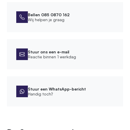
5. White wash
Bellen 085 0870 162
Afmetingen
Wij helpen je graag
Diameter stam
5 cm
Stuur ons een e-mail
Montage
Reactie binnen 1 werkdag
Leveringsvorm
Compleet gemonteerd
Montagewijze
Vrijstaand
Stuur een WhatsApp-bericht
Handig toch?
Afwerking
Bewerking
Geschuurd, Ontschorst