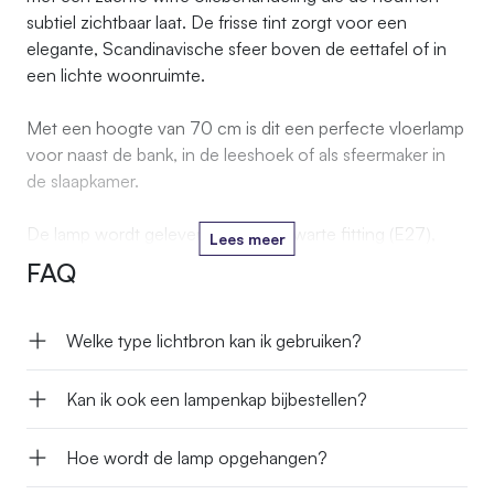
subtiel zichtbaar laat. De frisse tint zorgt voor een
elegante, Scandinavische sfeer boven de eettafel of in
een lichte woonruimte.
Met een hoogte van 70 cm is dit een perfecte vloerlamp
voor naast de bank, in de leeshoek of als sfeermaker in
de slaapkamer.
De lamp wordt geleverd met een zwarte fitting (E27),
Lees meer
zwarte kabel met schakelaar, maar zonder lampenkap, zo
FAQ
kun je zelf een kap kiezen die perfect aansluit bij jouw
interieurstijl.
Welke type lichtbron kan ik gebruiken?
Kan ik ook een lampenkap bijbestellen?
Hoe wordt de lamp opgehangen?