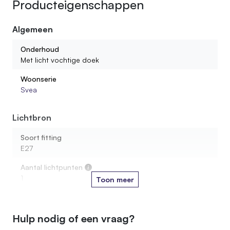
Producteigenschappen
Algemeen
Onderhoud
Met licht vochtige doek
Woonserie
Svea
Lichtbron
Soort fitting
E27
Aantal lichtpunten
1
Toon meer
Kleur & Materiaal
Hulp nodig of een vraag?
Houtsoort stam