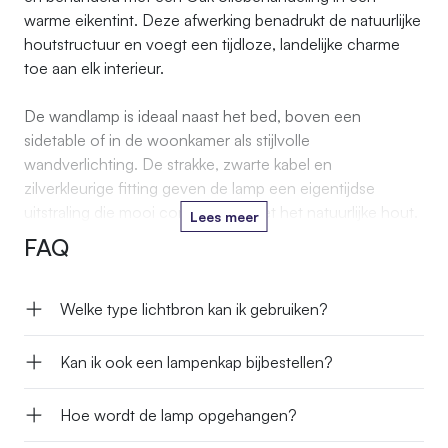
warme eikentint. Deze afwerking benadrukt de natuurlijke
houtstructuur en voegt een tijdloze, landelijke charme
toe aan elk interieur.
De wandlamp is ideaal naast het bed, boven een
sidetable of in de woonkamer als stijlvolle
wandverlichting. De strakke, zwarte kabel en
zilverkleurige fitting geven de lamp een eigentijdse
uitstraling die mooi contrasteert met het natuurlijke hout.
Lees meer
FAQ
Welke type lichtbron kan ik gebruiken?
Kan ik ook een lampenkap bijbestellen?
Hoe wordt de lamp opgehangen?