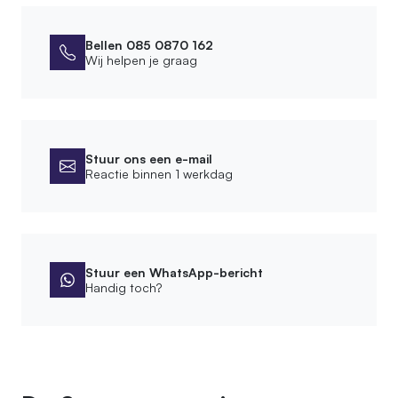
Berken
Kleur oliebehandeling
Bellen 085 0870 162
Wij helpen je graag
5. White wash
Montage
Bevestigingsmateriaal meegeleverd
Stuur ons een e-mail
Reactie binnen 1 werkdag
Leveringsvorm
Compleet gemonteerd
Montagewijze
Wandmontage
Stuur een WhatsApp-bericht
Handig toch?
Afwerking
Bewerking
Geschuurd, Ontschorst