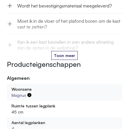
Wordt het bevestigingsmateriaal meegeleverd?
Moet ik in de vloer of het plafond boren om de kast
vast te zetten?
Kan ik een kast bestellen in een andere afmeting
dan de opties in de webshop?
Toon meer
Producteigenschappen
Kan ik de stam in een kleur laten oliën die past bij
mijn interieur?
Algemeen
Wordt de kast gemonteerd geleverd?
Woonserie
Magnus
Hoeveel gewicht kan ik op één legplank zetten?
Ruimte tussen legplank
45 cm
Uit wat voor materiaal bestaan de legplanken?
Aantal legplanken
4