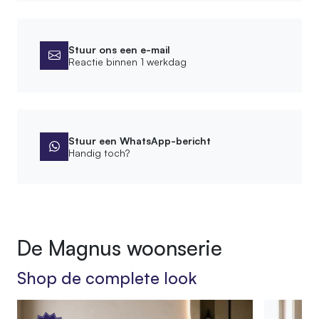
Afmetingen
Hoogte kast
155 cm
Stuur ons een e-mail
Reactie binnen 1 werkdag
Montage
Montagewijze
Vrijstaand
Stuur een WhatsApp-bericht
Handig toch?
Bevestigingsmateriaal meegeleverd
Afwerking
Bewerking
De Magnus woonserie
Geschuurd
Shop de complete look
Behandeling
Diepgevroren