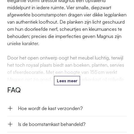
elegantie vormt dressoir Magnus een opvallend
middelpunt in iedere ruimte. Vier smalle, diepzwart
afgewerkte boomstam­poten dragen vier dikke legplanken
van authentiek loofhout. De planken zijn licht geschuurd
om hun doorleefde nerf, scheurtjes en kleur­nuances te
behouden; precies die imperfecties geven Magnus zijn
unieke karakter.
Door het open ontwerp oogt het meubel luchtig, terwijl
het toch royaal plaats biedt aan boeken, planten, servies
of sfeerdecoratie. Met een hoogte van 155 cm werkt
Magnus net zo goed als dressoir, boekenkast of stijlvolle
Lees meer
roomdivider.
FAQ
Daarom past Magnus naadloos in jouw industriële loft,
moderne woonruimte of landelijke setting.
Hoe wordt de kast verzonden?
Is de boomstamkast behandeld?