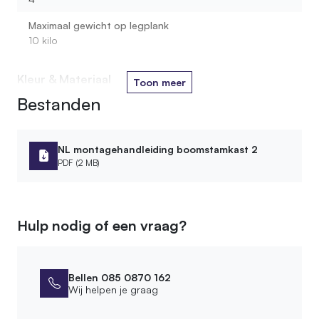
Maximaal gewicht op legplank
10 kilo
Kleur & Materiaal
Toon meer
Bestanden
Houtsoort stam
Berken
Kleur oliebehandeling
NL montagehandleiding boomstamkast 2
6. Zwart
PDF (2 MB)
Houtsoort plank
Loofhout
Hulp nodig of een vraag?
Materiaal
Hout
Soort legplank
Bellen 085 0870 162
Loofhout
Wij helpen je graag