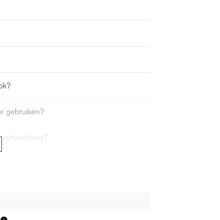
tok?
or gebruiken?
iebehandeling?
?
ging geleverd?