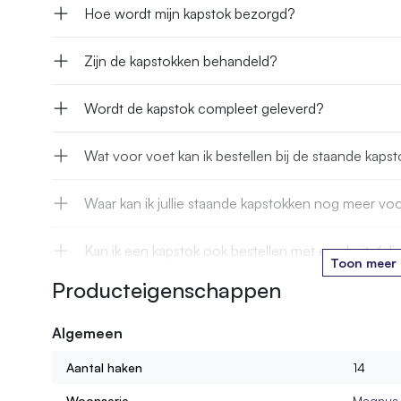
Hoe wordt mijn kapstok bezorgd?
Zijn de kapstokken behandeld?
Wordt de kapstok compleet geleverd?
Wat voor voet kan ik bestellen bij de staande kaps
Waar kan ik jullie staande kapstokken nog meer vo
Kan ik een kapstok ook bestellen met een beits/ol
Toon meer
Producteigenschappen
Wat voor hout gebruiken jullie voor de kapstokken
Algemeen
Hoe lang is een kapstokhaak?
Aantal haken
14
Worden de wandkapstokken compleet met bevesti
Woonserie
Magnus