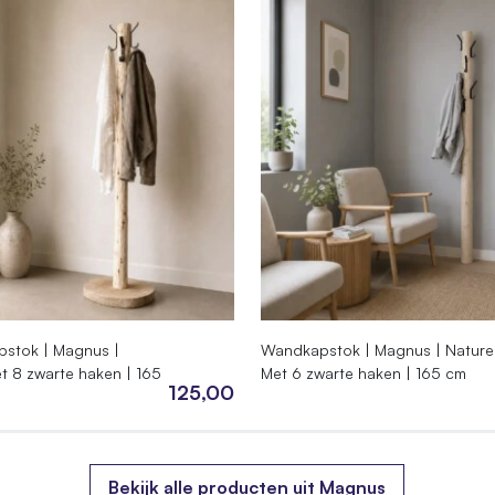
rd, Ontschorst, Onbehandeld
02.100
4998928
pstok | Magnus |
Wandkapstok | Magnus | Naturel
et 8 zwarte haken | 165
Met 6 zwarte haken | 165 cm
125,00
Bekijk alle producten uit Magnus