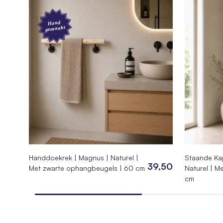
Afwerking
Hand
gemaakt
Bewerking
Geschuu
Product
SKU
050.AA.
EAN
744295
Afmetingen
100 cm
Handdoekrek | Magnus | Naturel |
Staande Ka
39,50
Met zwarte ophangbeugels | 60 cm
Naturel | M
cm