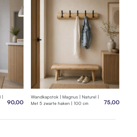
 |
Wandkapstok | Magnus | Naturel |
Wand
90,00
75,00
Met 5 zwarte haken | 100 cm
Met 