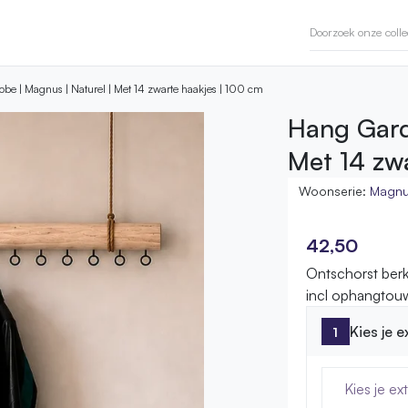
be | Magnus | Naturel | Met 14 zwarte haakjes | 100 cm
Hang Gard
Met 14 zw
Woonserie:
Magn
42,50
Ontschorst ber
incl ophangtou
Kies je 
Kies je ex