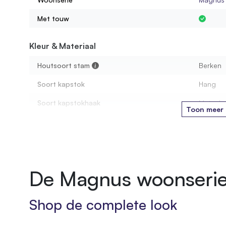
Met touw
Kleur & Materiaal
Houtsoort stam
Berken
Soort kapstok
Hang
Soort kapstokhaak
Metaal
Toon meer
Afmetingen
Diameter stam
3-5 cm
De Magnus woonseri
Montage
Leveringsvorm
Comple
Shop de complete look
Montagewijze
Plafond