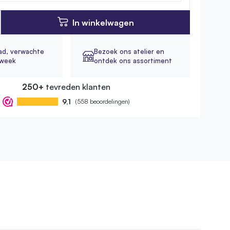
In winkelwagen
ad,
verwachte
Bezoek ons atelier en
1 week
ontdek ons assortiment
250+
tevreden klanten
9,1
(558 beoordelingen)