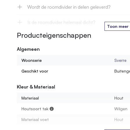
Wordt de roomdivider in delen geleverd?
Is de roomdivider helemaal dicht?
Toon meer
Producteigenschappen
Wat is de ruimte tussen twee stammen?
Algemeen
Is de voet waterbestendig?
Woonserie
Sverre
Kan ik een roomdivider bestellen op maat gemaakt
Geschikt voor
Buiteng
In welke houtsoorten zijn de dividers beschikbaar?
Kleur & Materiaal
Materiaal
Hout
Hoe hoog moet een roomdivider zijn?
Houtsoort tak
Wilgen
Materiaal voet
Hout