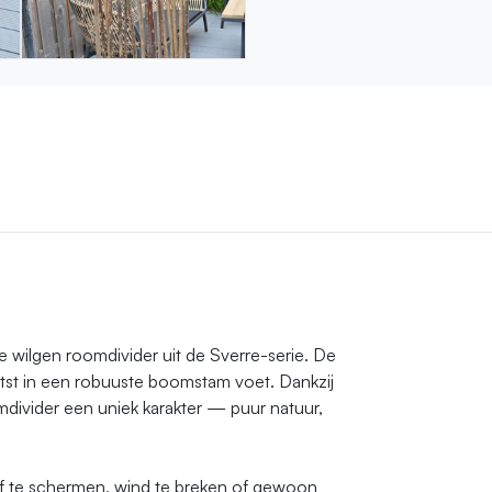
ze wilgen roomdivider uit de Sverre-serie. De
atst in een robuuste boomstam voet. Dankzij
mdivider een uniek karakter — puur natuur,
af te schermen, wind te breken of gewoon