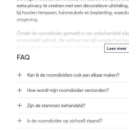
extra privacy te creëren met een decoratieve uitstraling. 
bij houten terrassen, tuinmeubels en beplanting, waardoo
omgeving.
Omdat de roomdivider gemaakt is van onbehandeld wilgen
en overdekt gebruik. Na verloop van tijd vergrijst het hou
bijdraagt aan zijn charmante, rustieke uitstraling.
Lees meer
FAQ
Kan ik de roomdividers ook aan elkaar maken?
Hoe wordt mijn roomdivider verzonden?
Zijn de stammen behandeld?
Is de roomdivider op zichzelf staand?