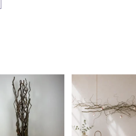
et gemonteerd
nd
02.165
5036070
 × 165 cm