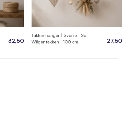
Takkenhanger | Sverre | Set
Takk
32,50
27,50
Wilgentakken | 100 cm
Wilg