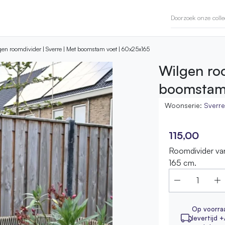
en roomdivider | Sverre | Met boomstam voet | 60x25x165
Wilgen roo
boomstam 
Woonserie:
Sverr
115,00
Roomdivider van
165 cm.
Op voorra
levertijd +