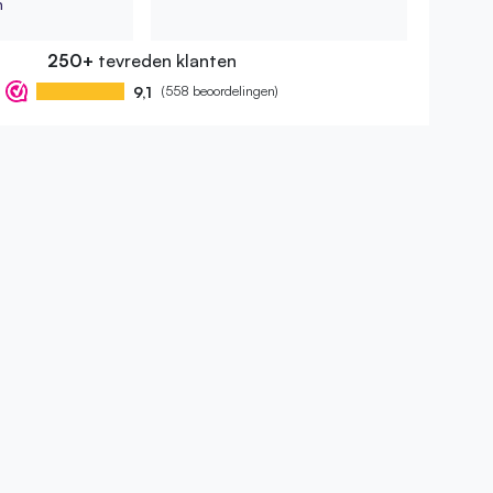
n
250+
tevreden klanten
9,1
(558 beoordelingen)