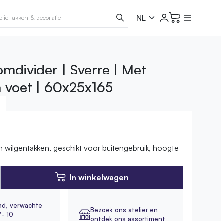
mdivider | Sverre | Met
voet | 60x25x165
e
 wilgentakken, geschikt voor buitengebruik, hoogte
In winkelwagen
ad,
verwachte
Bezoek ons atelier en
/- 10
ontdek ons assortiment