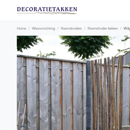
Home
Wooninrichting
Roomdividers
Roomdivider takken
Wilg