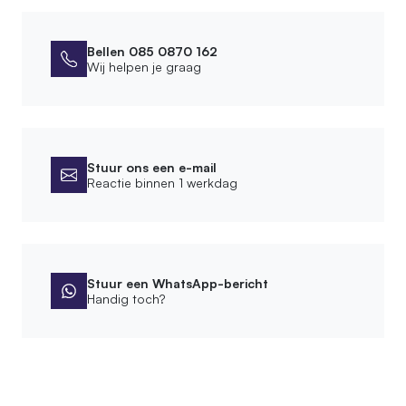
Afmetingen
Breedte voet
Bellen 085 0870 162
Wij helpen je graag
12 cm
Lengte voet
60 cm
Stuur ons een e-mail
Montage
Reactie binnen 1 werkdag
Leveringsvorm
Compleet gemonteerd
Montagewijze
Vrijstaand
Stuur een WhatsApp-bericht
Handig toch?
Product
Hoogte roomdivider
165 cm