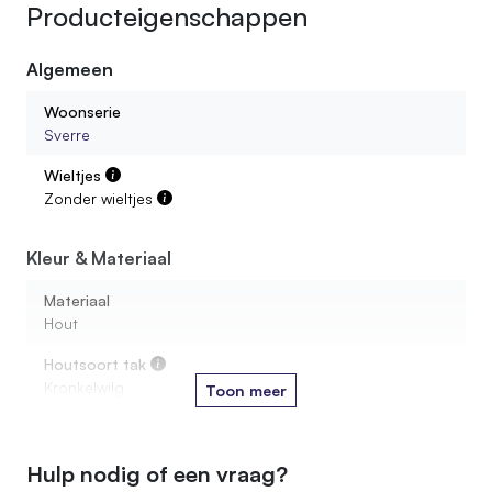
Producteigenschappen
Wat is de ruimte tussen twee stammen?
Algemeen
Is de voet waterbestendig?
Woonserie
Sverre
Kan ik een roomdivider bestellen op maat gemaakt?
Wieltjes
Zonder wieltjes
In welke houtsoorten zijn de dividers beschikbaar?
Kleur & Materiaal
Hoe hoog moet een roomdivider zijn?
Materiaal
Hout
Houtsoort tak
Kronkelwilg
Toon meer
Materiaal voet
Hout
Hulp nodig of een vraag?