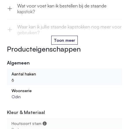
Wat voor voet kan ik bestellen bij de staande
kapstok?
Waar kan ik jullie staande kapstokken nog meer voor
gebruiken?
Toon meer
Producteigenschappen
Kan ik een kapstok ook bestellen met een
beits/oliebehandeling?
Algemeen
Wat voor hout gebruiken jullie voor de kapstokken?
Aantal haken
6
Hoe lang is een kapstokhaak?
Woonserie
Odin
Worden de wandkapstokken compleet met
bevestiging geleverd?
Kleur & Materiaal
Houtsoort stam