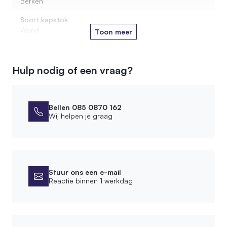
Berken
Soort kapstok
Wand
Toon meer
Soort kapstokhaak
Metaal
Hulp nodig of een vraag?
Kleur oliebehandeling
1. Oak
Bellen 085 0870 162
Afmetingen
Wij helpen je graag
Diameter stam
3-5 cm
Stuur ons een e-mail
Montage
Reactie binnen 1 werkdag
Leveringsvorm
Compleet gemonteerd
Montagewijze