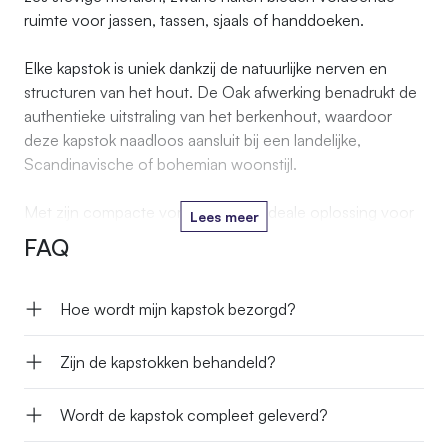
ruimte voor jassen, tassen, sjaals of handdoeken.
Elke kapstok is uniek dankzij de natuurlijke nerven en
structuren van het hout. De Oak afwerking benadrukt de
authentieke uitstraling van het berkenhout, waardoor
deze kapstok naadloos aansluit bij een landelijke,
Scandinavische of bohemian woonstijl.
Met zijn compacte vorm is dit een ideale oplossing voor
Lees meer
zowel kleine als grotere ruimtes, en bovendien een echte
FAQ
eyecatcher in het interieur.
Hoe wordt mijn kapstok bezorgd?
Zijn de kapstokken behandeld?
Wordt de kapstok compleet geleverd?