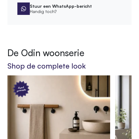
Wandmontage
Stuur een WhatsApp-bericht
Handig toch?
Afwerking
Bewerking
Geschuurd, Ontschorst
De Odin woonserie
Product
Shop de complete look
SKU
050.CC.03.070
EAN
Hand
gemaakt
7442954999932
Afmetingen
70 cm