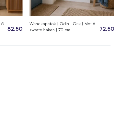
 5
Wandkapstok | Odin | Oak | Met 6
Hang
82,50
72,50
zwarte haken | 70 cm
14 z