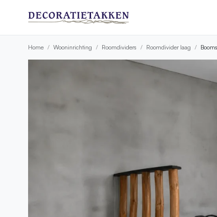
Home
Wooninrichting
Roomdividers
Roomdivider laag
Boomst