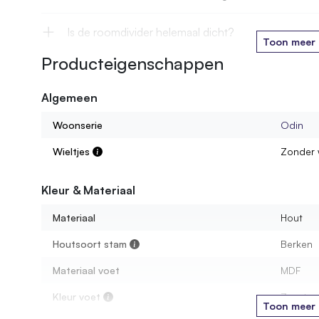
Is de roomdivider helemaal dicht?
Toon meer
Producteigenschappen
Wat is de ruimte tussen twee stammen?
Algemeen
Is de voet waterbestendig?
Woonserie
Odin
Kan ik een roomdivider bestellen op maat gemaakt
Wieltjes
Zonder 
In welke houtsoorten zijn de dividers beschikbaar?
Kleur & Materiaal
Materiaal
Hout
Hoe hoog moet een roomdivider zijn?
Houtsoort stam
Berken
Materiaal voet
MDF
Kleur voet
Zwart
Toon meer