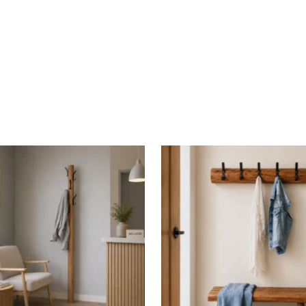
et gemonteerd
nd
rd, Ontschorst