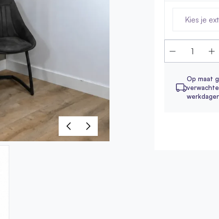
Kies je ex
Op maat g
verwachte 
werkdage