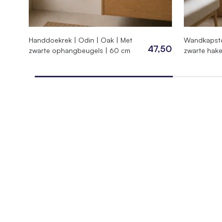
Product
Hoogte roomdivider
140 cm
SKU
020.CC.
Handdoekrek | Odin | Oak | Met
Wandkapsto
47,50
zwarte ophangbeugels | 60 cm
zwarte hake
EAN
744295
Afmetingen
60 × 24