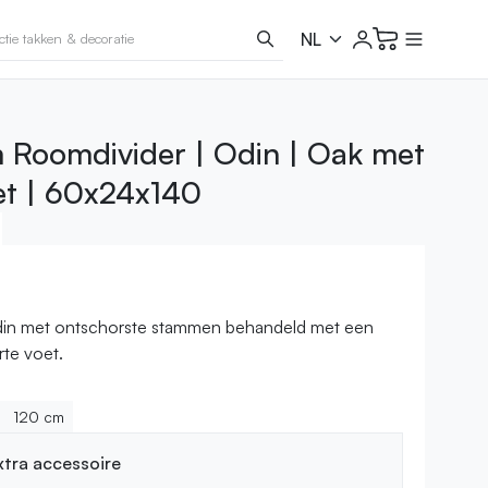
Roomdivider | Odin | Oak met
et | 60x24x140
in met ontschorste stammen behandeld met een
rte voet.
120 cm
extra accessoire