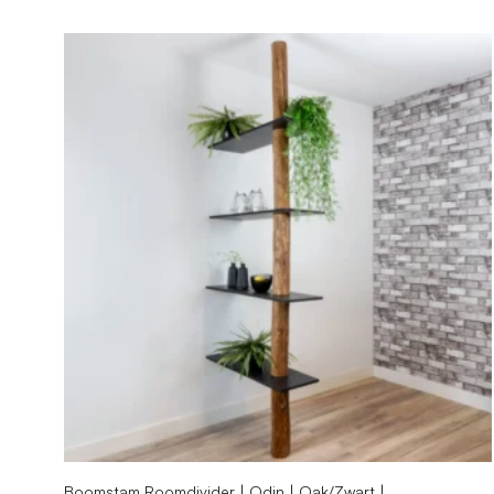
Boomstam Roomdivider | Odin | Oak/Zwart |