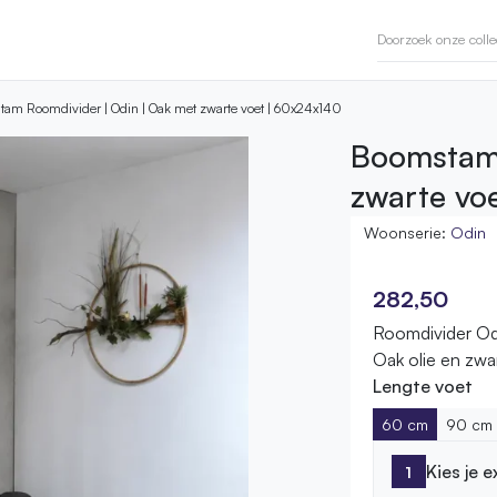
am Roomdivider | Odin | Oak met zwarte voet | 60x24x140
Boomstam 
zwarte vo
Woonserie:
Odin
282,50
Roomdivider Od
Oak olie en zwa
Lengte voet
60 cm
90 cm
Kies je 