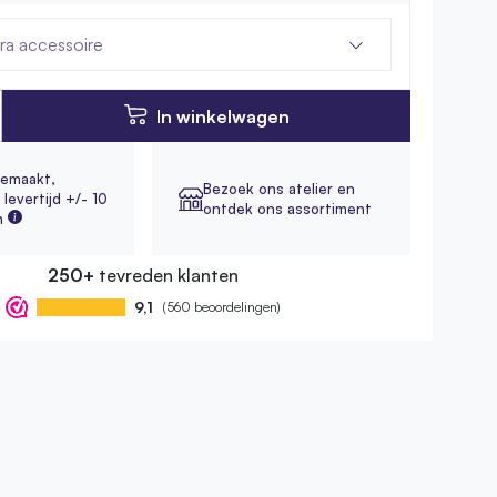
tra accessoire
In winkelwagen
emaakt,
Bezoek ons atelier en
levertijd +/- 10
ontdek ons assortiment
n
250+
tevreden klanten
9,1
(560 beoordelingen)