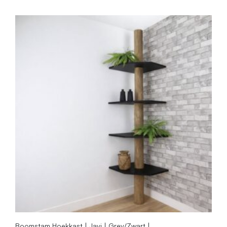
Boomstam Hoekkast | Javi | Grey/Zwart |