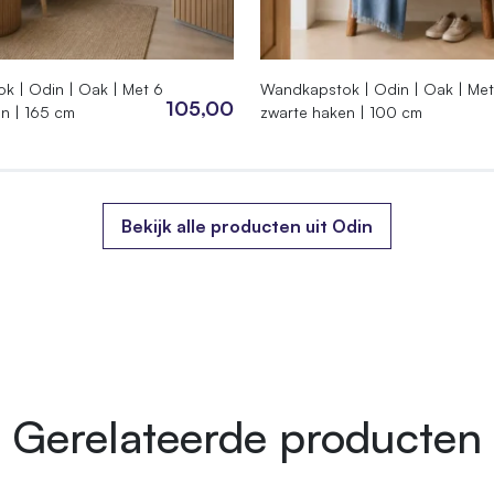
01.140
k | Odin | Oak | Met 6
Wandkapstok | Odin | Oak | Met
105,00
n | 165 cm
zwarte haken | 100 cm
4987908
 × 140 cm
Bekijk alle producten uit Odin
Gerelateerde producten