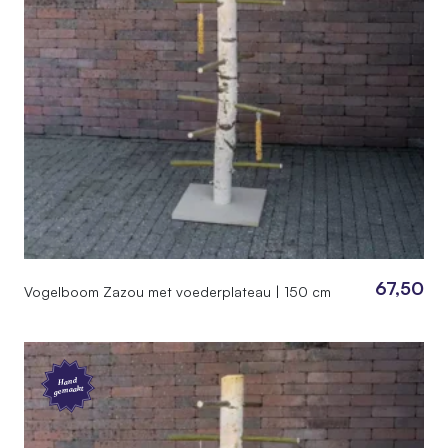
67,50
Vogelboom Zazou met voederplateau | 150 cm
Hand
gemaakt