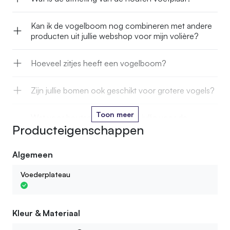
Kan ik de vogelboom nog combineren met andere
producten uit jullie webshop voor mijn volière?
Hoeveel zitjes heeft een vogelboom?
Zijn jullie bomen ook geschikt voor grotere vogels?
Toon meer
Wat voor houtsoort gebruiken jullie voor de
Producteigenschappen
vogelbomen?
Algemeen
Zijn de vogelbomen behandeld tegen
houtaantasters?
Voederplateau
Kleur & Materiaal