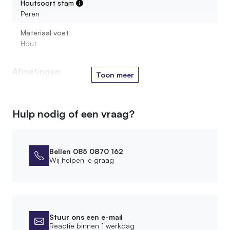
Houtsoort stam
Peren
Materiaal voet
Hout
Afmetingen
Toon meer
Diameter voederplateau
20 cm
Hulp nodig of een vraag?
Montage
Leveringsvorm
Bellen 085 0870 162
Wij helpen je graag
Compleet gemonteerd
Afwerking
Behandeling
Stuur ons een e-mail
Zonder chemicaliën
Reactie binnen 1 werkdag