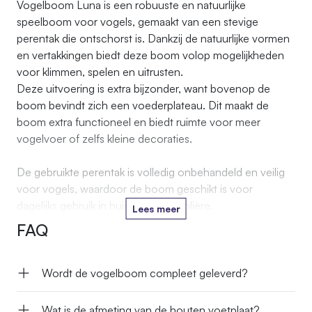
Vogelboom Luna is een robuuste en natuurlijke
speelboom voor vogels, gemaakt van een stevige
perentak die ontschorst is. Dankzij de natuurlijke vormen
en vertakkingen biedt deze boom volop mogelijkheden
voor klimmen, spelen en uitrusten.
Deze uitvoering is extra bijzonder, want bovenop de
boom bevindt zich een voederplateau. Dit maakt de
boom extra functioneel en biedt ruimte voor meer
vogelvoer of zelfs kleine decoraties.
De gebruikte perentak is volledig onbehandeld en veilig
voor vogels, waardoor de boom geschikt is voor
dagelijks gebruik in huis of in een volière.
Lees meer
FAQ
Wordt de vogelboom compleet geleverd?
Wat is de afmeting van de houten voetplaat?