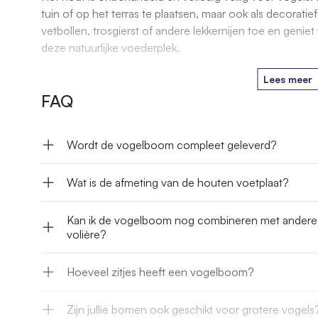
tuin of op het terras te plaatsen, maar ook als decorati
vetbollen, trosgierst of andere lekkernijen toe en genie
deze natuurlijke voederplek.
Lees meer
FAQ
Wordt de vogelboom compleet geleverd?
Wat is de afmeting van de houten voetplaat?
Kan ik de vogelboom nog combineren met andere p
volière?
Hoeveel zitjes heeft een vogelboom?
Zijn jullie bomen ook geschikt voor grotere vogels