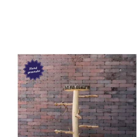
Lengte zitstok
15-18 c
Montage
Leveringsvorm
Comple
Afwerking
Behandeling
Zonder 
Hand
gemaakt
Product
Hoogte vogelboom
150 cm
SKU
540.03.
EAN
744295
Afmetingen
45 × 15