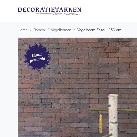
Home
Bomen
Vogelbomen
Vogelboom Zazou | 150 cm
Hand
gemaakt