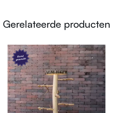
m
Gerelateerde producten
et gemonteerd
chemicaliën
Hand
gemaakt
01.150
4939945
0 cm