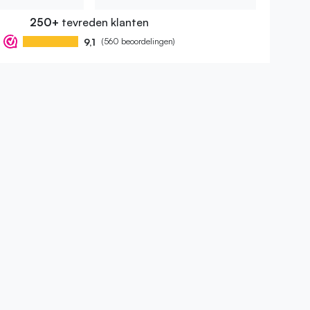
250+
tevreden klanten
9,1
(560 beoordelingen)