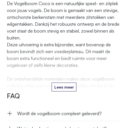
De Vogelboom Coco is een natuurlijke speel- en zitplek
voor jouw vogels. De boom is gemaakt van een stevige,
ontschorste berkenstam met meerdere zitstokken van
wilgentakken. Dankzij het robuuste ontwerp en de brede
voet staat de boom stevig en stabiel, zowel binnen als
buiten.
Deze uitvoering is extra bijzonder, want bovenop de
boom bevindt zich een voederplateau. Dit maakt de
boom extra functioneel en biedt ruimte voor meer
vogelvoer of zelfs kleine decoraties.
De onbehandelde materialen maken deze vogelboom
volledig veilig voor vogels. De natuurlijke variatie in de
Lees meer
takken nodigt jouw vogels uit om te klimmen, knagen,
FAQ
spelen of gewoon lekker te rusten.
Wordt de vogelboom compleet geleverd?