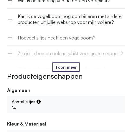
Wat is de afmeting van de houten voetplaat?
Kan ik de vogelboom nog combineren met andere
producten uit jullie webshop voor mijn volière?
Hoeveel zitjes heeft een vogelboom?
Zijn jullie bomen ook geschikt voor grotere vogels?
Toon meer
Wat voor houtsoort gebruiken jullie voor de
Producteigenschappen
vogelbomen?
Algemeen
Zijn de vogelbomen behandeld tegen
houtaantasters?
Aantal zitjes
14
Kleur & Materiaal