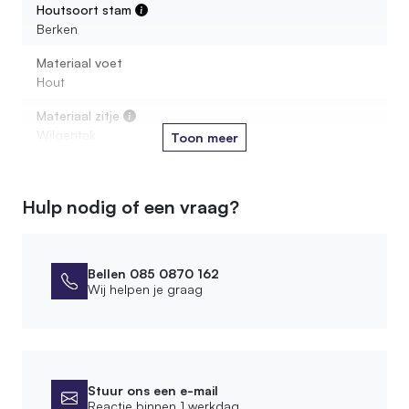
Houtsoort stam
Berken
Materiaal voet
Hout
Materiaal zitje
Wilgentak
Toon meer
Afmetingen
Hulp nodig of een vraag?
Diameter stam
5 cm
Lengte zitstok
Bellen 085 0870 162
Wij helpen je graag
15-18 cm
Montage
Leveringsvorm
Stuur ons een e-mail
Compleet gemonteerd
Reactie binnen 1 werkdag