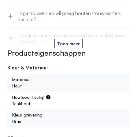
Ik ga trouwen en wil graag houten trouwkaarten,
kan dat?
Zijn de gegraveerde producten ook geschikt voor
buitenshuis?
Toon meer
Producteigenschappen
Mag ik gegraveerde producten retourneren?
Kleur & Materiaal
Kan ik ook tekst ­én afbeelding combineren?
Materiaal
Hout
Welke houtsoorten kunnen jullie graveren?
Houtsoort schijf
Teakhout
Wat is de levertijd van een gegraveerd product?
Kleur gravering
Bruin