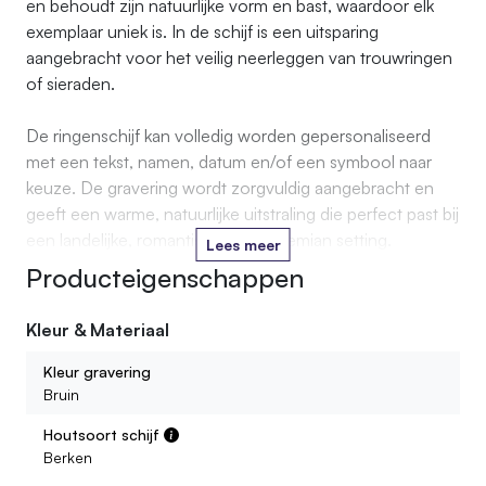
en behoudt zijn natuurlijke vorm en bast, waardoor elk
exemplaar uniek is. In de schijf is een uitsparing
aangebracht voor het veilig neerleggen van trouwringen
of sieraden.
De ringenschijf kan volledig worden gepersonaliseerd
met een tekst, namen, datum en/of een symbool naar
keuze. De gravering wordt zorgvuldig aangebracht en
geeft een warme, natuurlijke uitstraling die perfect past bij
een landelijke, romantische of bohemian setting.
Lees meer
Producteigenschappen
Dankzij het natuurlijke karakter van het hout kunnen
kleine verschillen in kleur, nerf en vorm voorkomen – dit
Kleur & Materiaal
maakt elke ringenschijf juist extra bijzonder en authentiek.
Kleur gravering
Bruin
Houtsoort schijf
Berken