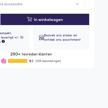
tra accessoire
In winkelwagen
emaakt,
Bezoek ons atelier en
levertijd +/- 10
ontdek ons assortiment
n
250+
tevreden klanten
9,1
(558 beoordelingen)