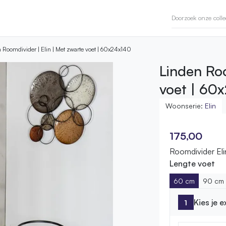
 Roomdivider | Elin | Met zwarte voet | 60x24x140
Linden Roo
voet | 60
Woonserie:
Elin
175,00
Roomdivider Eli
Lengte voet
60 cm
90 cm
Kies je 