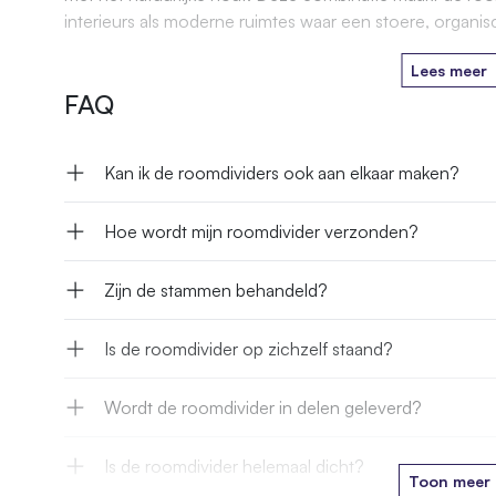
interieurs als moderne ruimtes waar een stoere, organis
Lees meer
FAQ
Kan ik de roomdividers ook aan elkaar maken?
Hoe wordt mijn roomdivider verzonden?
Zijn de stammen behandeld?
Is de roomdivider op zichzelf staand?
Wordt de roomdivider in delen geleverd?
Is de roomdivider helemaal dicht?
Toon meer