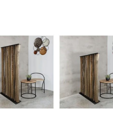
et gemonteerd
nd
01.140
4993909
 × 140 cm