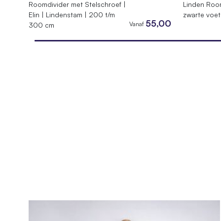
Roomdivider met Stelschroef |
Linden Room
Elin | Lindenstam | 200 t/m
zwarte voe
55,00
Vanaf
300 cm