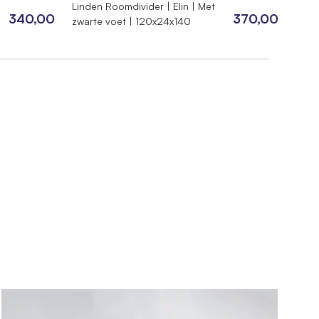
Linden Roomdivider | Elin | Met
Linde
340,00
370,00
zwarte voet | 120x24x140
zwar