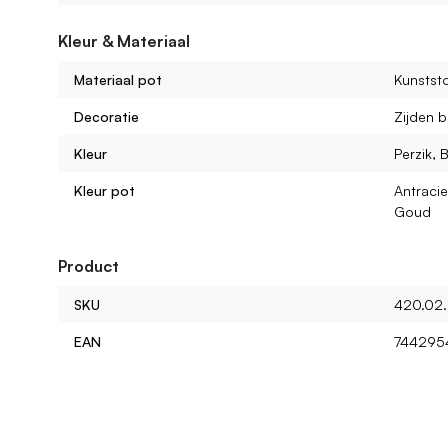
Wat voor kunstbloemen kan ik bij jullie vinden?
Kleur & Materiaal
Materiaal pot
Kunststo
Decoratie
Zijden 
Kleur
Perzik, 
Kleur pot
Antracie
Goud
Product
SKU
420.02
EAN
744295