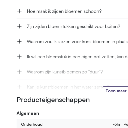
Hoe maak ik zijden bloemen schoon?
Zijn zijden bloemstukken geschikt voor buiten?
Waarom zou ik kiezen voor kunstbloemen in plaat
Ik wil een bloemstuk in een eigen pot zetten, kan d
Waarom zijn kunstbloemen zo "duur"?
Kan je kunstbloemen in het water zetten?
Toon meer
Producteigenschappen
Hoe lang gaan jullie kunstbloemen mee?
Algemeen
Kan ik ook kant en klare boeketten of bloemstukke
Onderhoud
Föhn, Pe