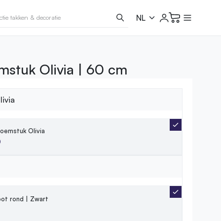
mstuk Olivia | 60 cm
ivia
oemstuk Olivia
0
ot rond | Zwart