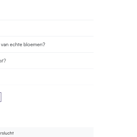
s van echte bloemen?
at?
n bestellen?
rslucht