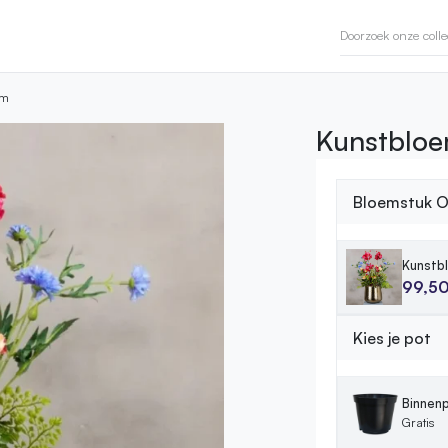
cm
Kunstbloe
Bloemstuk Ol
Kunstbl
99,5
Kies je pot
Binnenp
Gratis