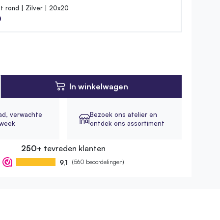
 rond | Zilver | 20x20
0
In winkelwagen
ad,
verwachte
Bezoek ons atelier en
1 week
ontdek ons assortiment
250+
tevreden klanten
9,1
(560 beoordelingen)