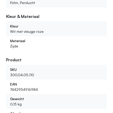
Kan ik ook kant en klare boeketten of bloemstukken
Föhn, Perslucht
bestellen?
Kleur & Materiaal
Wat voor kunstbloemen kan ik bij jullie vinden?
Kleur
Wit met vleugje roze
Materiaal
Zijde
Product
SKU
300.04.05.110
EAN
7442954916984
Gewicht
0,15 kg