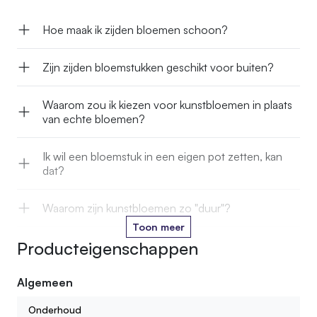
Hoe maak ik zijden bloemen schoon?
Zijn zijden bloemstukken geschikt voor buiten?
Waarom zou ik kiezen voor kunstbloemen in plaats
van echte bloemen?
Ik wil een bloemstuk in een eigen pot zetten, kan
dat?
Waarom zijn kunstbloemen zo "duur"?
Toon meer
Producteigenschappen
Kan je kunstbloemen in het water zetten?
Algemeen
Hoe lang gaan jullie kunstbloemen mee?
Onderhoud