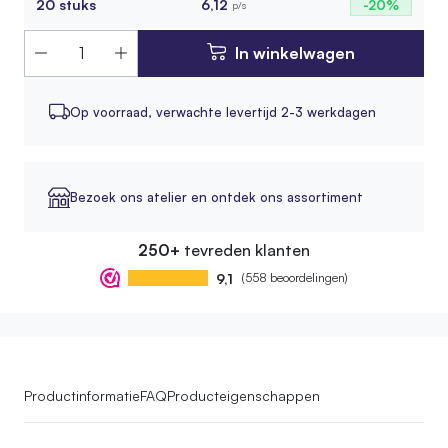
20 stuks
6,12
-20%
p/s
In winkelwagen
Op voorraad,
verwachte levertijd 2-3 werkdagen
Bezoek ons atelier en ontdek ons assortiment
250+
tevreden klanten
9,1
(558 beoordelingen)
Productinformatie
FAQ
Producteigenschappen