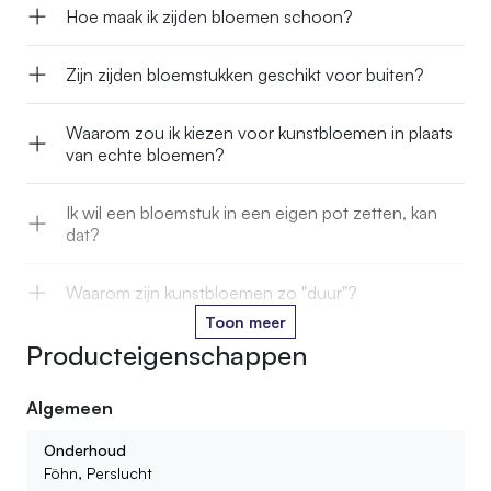
Hoe maak ik zijden bloemen schoon?
Zijn zijden bloemstukken geschikt voor buiten?
Waarom zou ik kiezen voor kunstbloemen in plaats
van echte bloemen?
Ik wil een bloemstuk in een eigen pot zetten, kan
dat?
Waarom zijn kunstbloemen zo "duur"?
Toon meer
Producteigenschappen
Kan je kunstbloemen in het water zetten?
Algemeen
Hoe lang gaan jullie kunstbloemen mee?
Onderhoud
Kan ik ook kant en klare boeketten of bloemstukken
Föhn, Perslucht
bestellen?