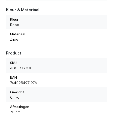
Kleur & Materiaal
Wat voor kunstbloemen kan ik bij jullie vinden?
Kleur
Rood
Materiaal
Zijde
Product
SKU
400.17.13.070
EAN
7442954971976
Gewicht
0,1 kg
Afmetingen
70 cm