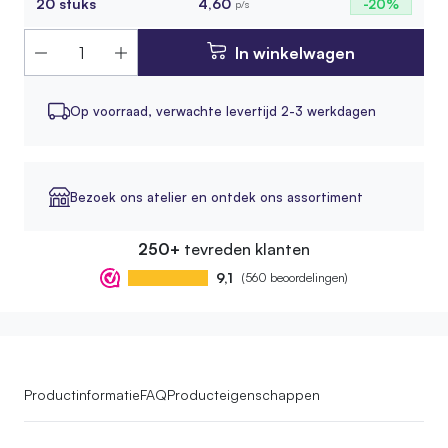
20 stuks
4,60
-20%
p/s
In winkelwagen
Op voorraad,
verwachte levertijd 2-3 werkdagen
Bezoek ons atelier en ontdek ons assortiment
250+
tevreden klanten
9,1
(560 beoordelingen)
Productinformatie
FAQ
Producteigenschappen