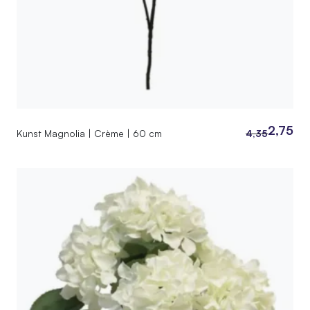
2,75
Kunst Magnolia | Crème | 60 cm
4,35
Oorspronkeli
Huidige
prijs
prijs
was:
is:
4,35.
2,75.