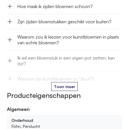
Hoe maak ik zijden bloemen schoon?
Zijn zijden bloemstukken geschikt voor buiten?
Waarom zou ik kiezen voor kunstbloemen in plaats
van echte bloemen?
Ik wil een bloemstuk in een eigen pot zetten, kan
dat?
Waarom zijn kunstbloemen zo "duur"?
Toon meer
Producteigenschappen
Kan je kunstbloemen in het water zetten?
Algemeen
Hoe lang gaan jullie kunstbloemen mee?
Onderhoud
Kan ik ook kant en klare boeketten of bloemstukken
Föhn, Perslucht