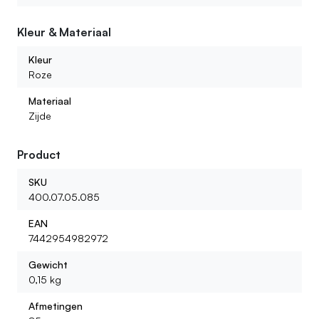
bestellen?
Kleur & Materiaal
Wat voor kunstbloemen kan ik bij jullie vinden?
Kleur
Roze
Materiaal
Zijde
Product
SKU
400.07.05.085
EAN
7442954982972
Gewicht
0,15 kg
Afmetingen