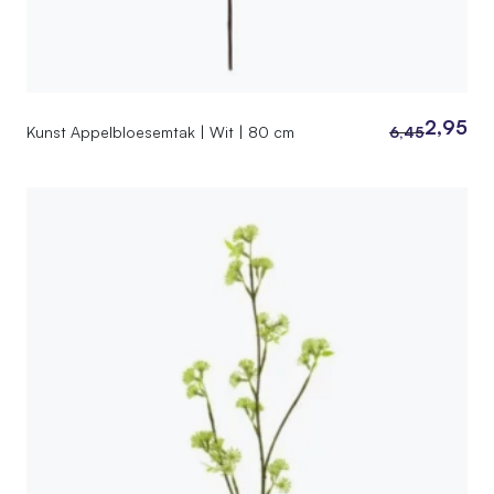
2,95
Kunst Appelbloesemtak | Wit | 80 cm
6,45
Oorspronkelij
Huidige
prijs
prijs
was:
is:
6,45.
2,95.