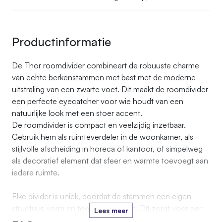
Productinformatie
De Thor roomdivider combineert de robuuste charme
van echte berkenstammen met bast met de moderne
uitstraling van een zwarte voet. Dit maakt de roomdivider
een perfecte eyecatcher voor wie houdt van een
natuurlijke look met een stoer accent.
De roomdivider is compact en veelzijdig inzetbaar.
Gebruik hem als ruimteverdeler in de woonkamer, als
stijlvolle afscheiding in horeca of kantoor, of simpelweg
als decoratief element dat sfeer en warmte toevoegt aan
iedere ruimte.
Elke divider is uniek, doordat de stammen een eigen
structuur, vorm en tekening hebben. Dit zorgt voor een
Lees meer
natuurlijke en authentieke uitstraling.