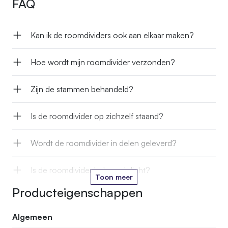
FAQ
Kan ik de roomdividers ook aan elkaar maken?
Hoe wordt mijn roomdivider verzonden?
Zijn de stammen behandeld?
Is de roomdivider op zichzelf staand?
Wordt de roomdivider in delen geleverd?
Is de roomdivider helemaal dicht?
Toon meer
Producteigenschappen
Wat is de ruimte tussen twee stammen?
Algemeen
Is de voet waterbestendig?