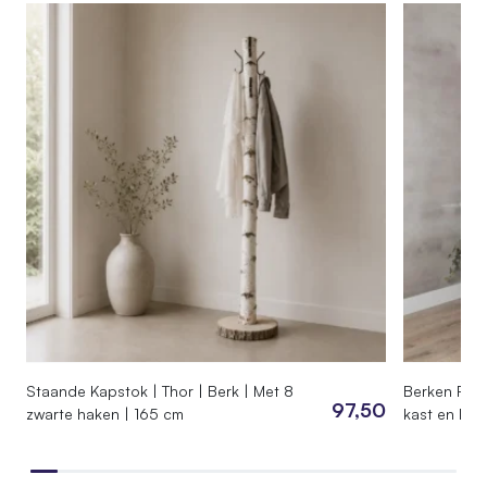
165 cm
SKU
020.QQ.02.165
EAN
7442954985904
Afmetingen
90 × 24 × 165 cm
Staande Kapstok | Thor | Berk | Met 8
Berken Room
97,50
zwarte haken | 165 cm
kast en kun