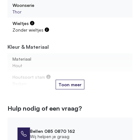
Woonserie
Thor
Kan ik een roomdivider bestellen op maat gemaakt?
Wieltjes
Zonder wieltjes
In welke houtsoorten zijn de dividers beschikbaar?
Kleur & Materiaal
Hoe hoog moet een roomdivider zijn?
Materiaal
Hout
Houtsoort stam
Berken
Toon meer
Materiaal voet
MDF
Hulp nodig of een vraag?
Kleur voet
Zwart
Bellen 085 0870 162
Afmetingen
Wij helpen je graag