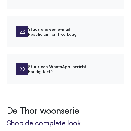
Tussenruimte stammen
3-5 cm
Breedte voet
Stuur ons een e-mail
24 cm
Reactie binnen 1 werkdag
Lengte voet
90 cm
Montage
Stuur een WhatsApp-bericht
Handig toch?
Leveringsvorm
Compleet gemonteerd
Montagewijze
Vrijstaand
De Thor woonserie
Product
Shop de complete look
Hoogte roomdivider