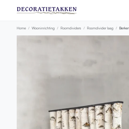
Home
Wooninrichting
Roomdividers
Roomdivider laag
Berken