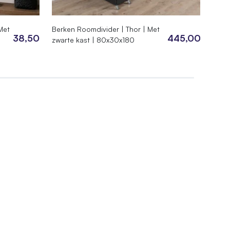
Met
Berken Roomdivider | Thor | Met
Berk
38,50
445,00
zwarte kast | 80x30x180
zwar