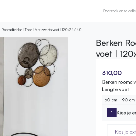
 Roomdivider | Thor | Met zwarte voet | 120x24x140
Berken Ro
voet | 12
310,00
Berken roomdivi
Lengte voet
60 cm
90 cm
Kies je 
Kies je ex