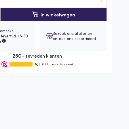
In winkelwagen
emaakt,
Bezoek ons atelier en
levertijd +/- 10
ontdek ons assortiment
n
250+
tevreden klanten
9,1
(560 beoordelingen)