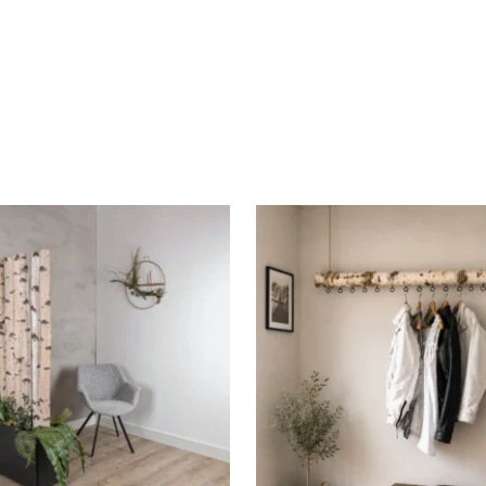
et gemonteerd
nd
.03.140
4882845
4 × 140 cm