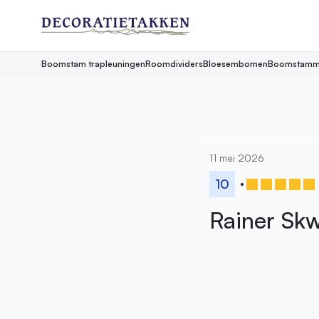
Boomstam trapleuningen
Roomdividers
Bloesembomen
Boomstamm
11 mei 2026
10
Rainer Skw