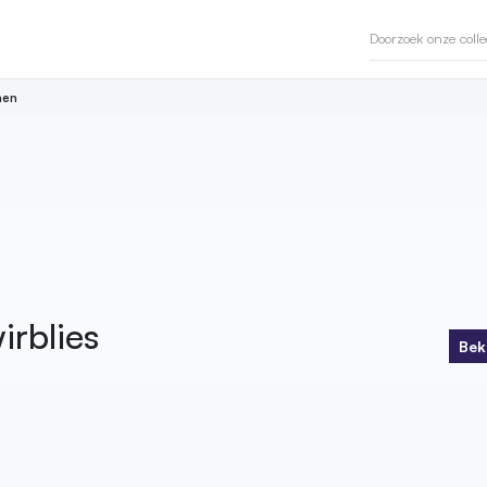
en
irblies
Bek
Bek