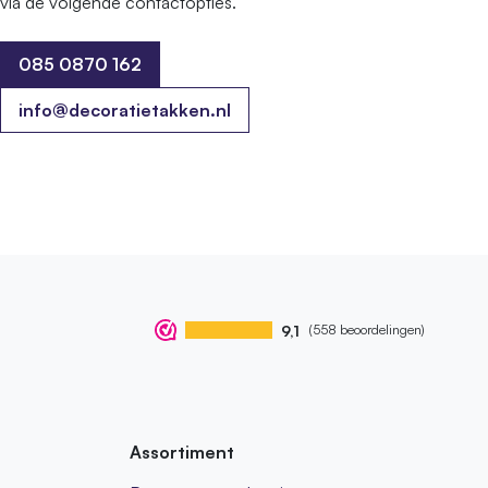
via de volgende contactopties.
085 0870 162
085 0870 162
info@decoratietakken.nl
9,1
(558 beoordelingen)
Assortiment