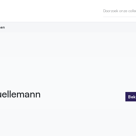
en
ellemann
Bek
Bek