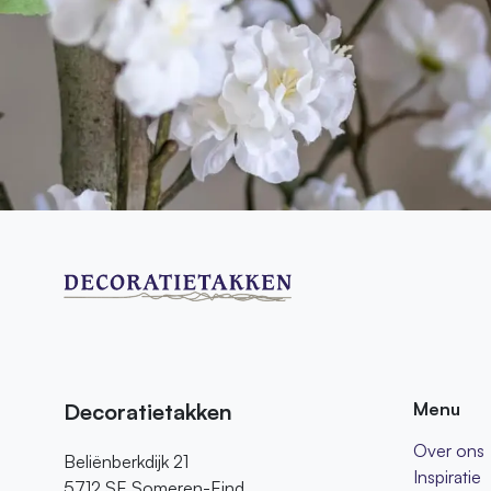
Decoratietakken
Menu
Over ons
Beliënberkdijk 21
Inspiratie
5712 SE Someren-Eind