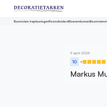
Boomstam trapleuningen
Roomdividers
Bloesembomen
Boomstamm
9 april 2026
10
Markus Mu