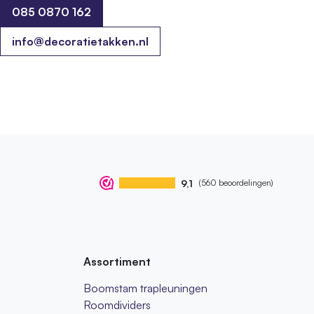
085 0870 162
085 0870 162
info@decoratietakken.nl
9,1
(560 beoordelingen)
Assortiment
Boomstam trapleuningen
Roomdividers