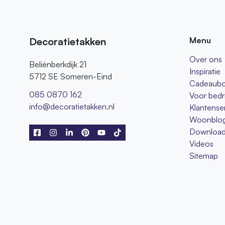
Decoratietakken
Menu
Over ons
Beliënberkdijk 21
Inspiratie
5712 SE Someren-Eind
Cadeaub
085 0870 162
Voor bedr
info@decoratietakken.nl
Klantense
Woonblo
Download
Videos
Sitemap