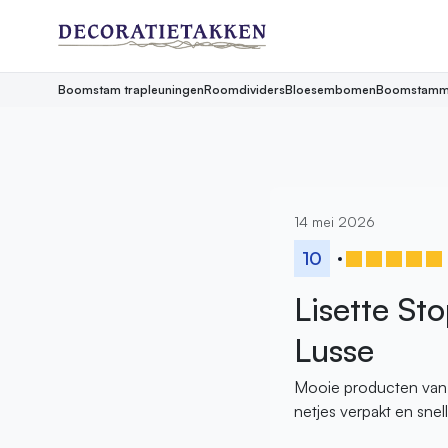
Boomstam trapleuningen
Roomdividers
Bloesembomen
Boomstamm
14 mei 2026
10
Lisette St
Lusse
Mooie producten van 
netjes verpakt en snell