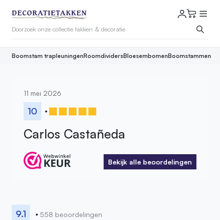
Boomstam trapleuningen
Roomdividers
Bloesembomen
Boomstammen
11 mei 2026
10
Carlos Castañeda
Bekijk alle beoordelingen
Bekijk alle beoordelingen
9.1
558 beoordelingen